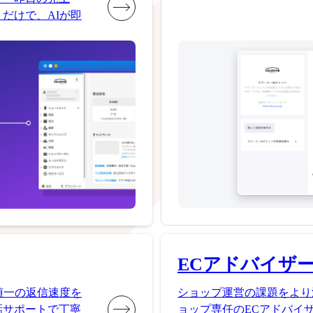
だけで、AIが即
ECアドバイザ
随一の返信速度を
ショップ運営の課題をより
話サポートで丁寧
ョップ専任のECアドバイ