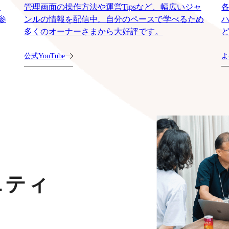
運
管理画面の操作方法や運営Tipsなど、幅広いジャ
参
ンルの情報を配信中。自分のペースで学べるため
多くのオーナーさまから大好評です。
公式YouTube
よ
ニティ