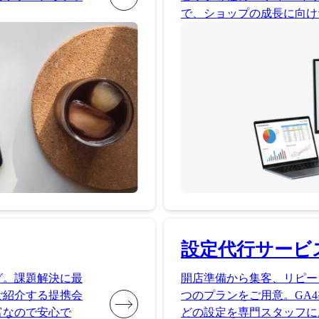
で、ショップの成長に向け
設定代行サービ
グ。課題解決に最
開店準備から集客、リピー
ご紹介する提携会
つのプランをご用意。GA4
富なので安心で
どの設定を専門スタッフに