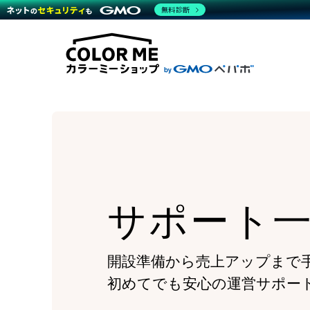
商材一覧を見る
無料診断
Wor
代行
運営サポート
機能一覧を見る
プラ
越境
料金
事例
デザ
事例
サポート一覧を見る
プレ
ブラ
事例
設定
プラン・料金一覧を見る
ラー
お役立ち資料を見る
さま
ショ
開発
レギ
売上
ショ
顧客
モバ
サポート
複数
開設準備から売上アップまで
初めてでも安心の運営サポー