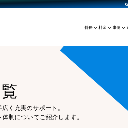
dPress導入
雑貨販売
サービスを見る
運営ノウハウを見る
ンを見る
プランを比較する
EC（海外販売）
を見る
事例資料をみる
イン制作代行
イベント・セミナー
ミアム
料金シミュレーション
特長
料金
事例
ンディングの強化
インタビュー
食品
代行
コミュニティイベントCart
ジ
他社サービスとの比較
ざまな販売方法
ップ事例
ファッション
・API連携代行
よむよむカラーミー
ュラー
につながる集客
雑貨
YouTubeチャンネル
ッピングカート
ロイヤリティを向上
イルアプリ
一覧
店舗との連携
手広く充実のサポート。
ト体制についてご紹介します。