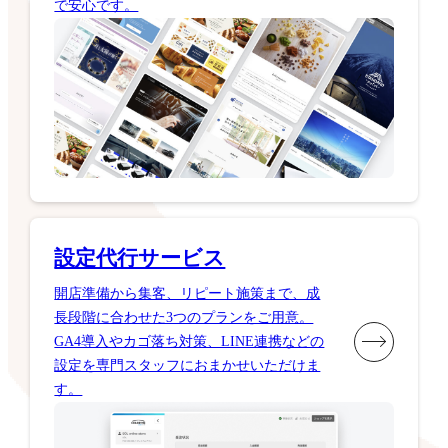
で安心です。
設定代行サービス
開店準備から集客、リピート施策まで、成
長段階に合わせた3つのプランをご用意。
GA4導入やカゴ落ち対策、LINE連携などの
設定を専門スタッフにおまかせいただけま
す。