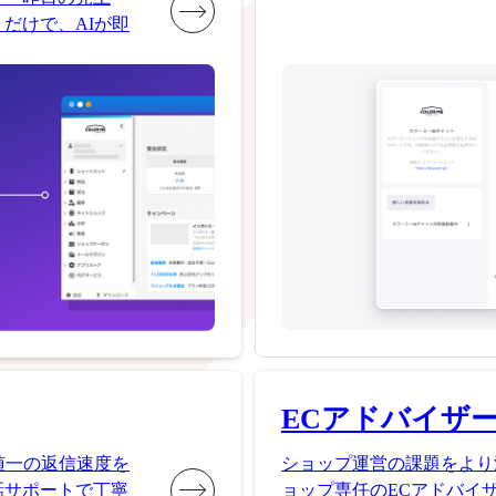
だけで、AIが即
ECアドバイザ
随一の返信速度を
ショップ運営の課題をより
話サポートで丁寧
ョップ専任のECアドバイ