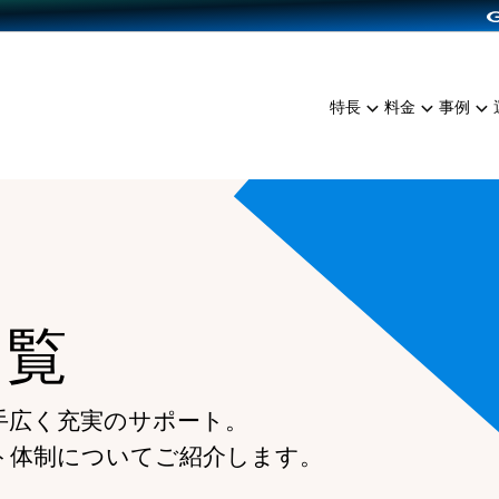
dPress導入
雑貨販売
サービスを見る
運営ノウハウを見る
ンを見る
プランを比較する
EC（海外販売）
を見る
事例資料をみる
イン制作代行
イベント・セミナー
ミアム
料金シミュレーション
特長
料金
事例
ンディングの強化
インタビュー
食品
代行
コミュニティイベントCart
ジ
他社サービスとの比較
ざまな販売方法
ップ事例
ファッション
・API連携代行
よむよむカラーミー
ュラー
につながる集客
雑貨
YouTubeチャンネル
ッピングカート
ロイヤリティを向上
イルアプリ
一覧
店舗との連携
手広く充実のサポート。
ト体制についてご紹介します。