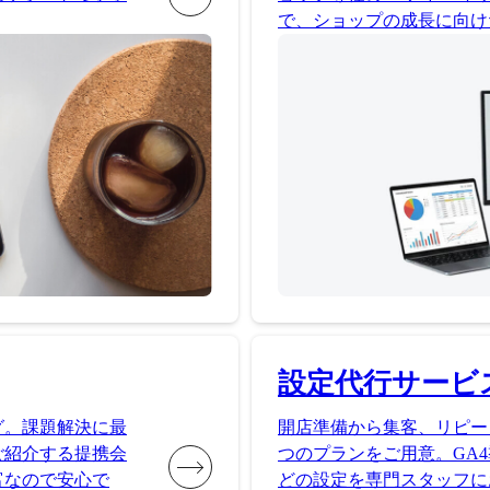
で、ショップの成長に向け
設定代行サービ
グ。課題解決に最
開店準備から集客、リピー
ご紹介する提携会
つのプランをご用意。GA4
富なので安心で
どの設定を専門スタッフに