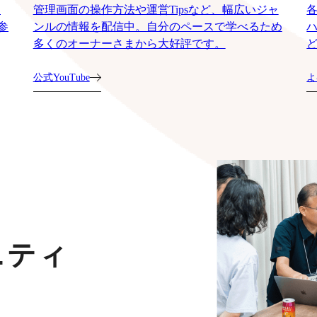
運
管理画面の操作方法や運営Tipsなど、幅広いジャ
参
ンルの情報を配信中。自分のペースで学べるため
多くのオーナーさまから大好評です。
公式YouTube
よ
ニティ