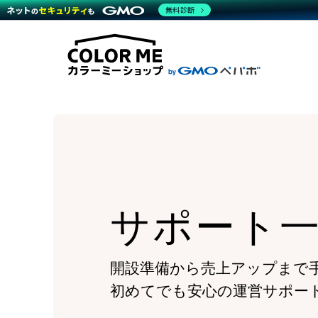
商材一覧を見る
無料診断
Wor
代行
運営サポート
機能一覧を見る
プラ
越境
料金
事例
デザ
事例
サポート一覧を見る
プレ
ブラ
事例
設定
プラン・料金一覧を見る
ラー
お役立ち資料を見る
さま
ショ
開発
レギ
売上
ショ
顧客
モバ
サポート
複数
開設準備から売上アップまで
初めてでも安心の運営サポー