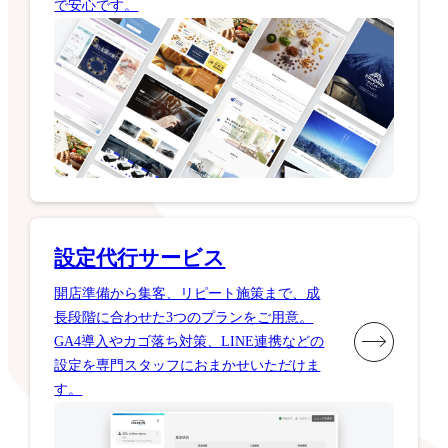
で安心です。
設定代行サービス
開店準備から集客、リピート施策まで、成
長段階に合わせた3つのプランをご用意。
GA4導入やカゴ落ち対策、LINE連携などの
設定を専門スタッフにおまかせいただけま
す。