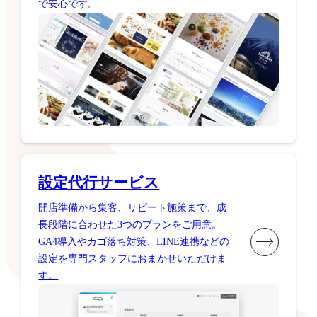
で安心です。
設定代行サービス
開店準備から集客、リピート施策まで、成
長段階に合わせた3つのプランをご用意。
GA4導入やカゴ落ち対策、LINE連携などの
設定を専門スタッフにおまかせいただけま
す。