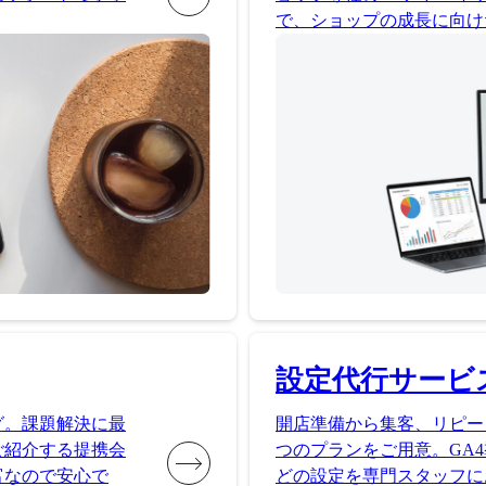
で、ショップの成長に向け
設定代行サービ
グ。課題解決に最
開店準備から集客、リピー
ご紹介する提携会
つのプランをご用意。GA4
富なので安心で
どの設定を専門スタッフに