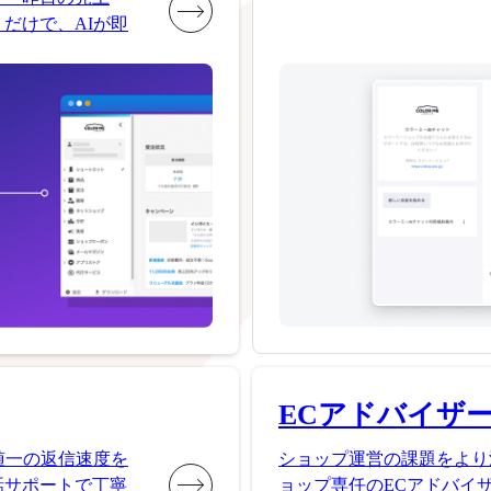
だけで、AIが即
ECアドバイザ
随一の返信速度を
ショップ運営の課題をより
話サポートで丁寧
ョップ専任のECアドバイ