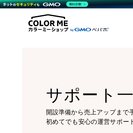
商材一覧を見る
無料診断
Wor
代行
運営サポート
機能一覧を見る
プラ
越境
料金
事例
デザ
事例
サポート一覧を見る
プレ
ブラ
事例
設定
プラン・料金一覧を見る
ラー
お役立ち資料を見る
さま
ショ
開発
レギ
売上
ショ
顧客
モバ
サポート
複数
開設準備から売上アップまで
初めてでも安心の運営サポー