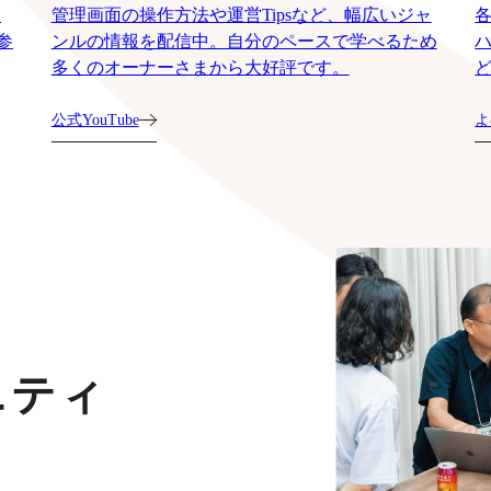
運
管理画面の操作方法や運営Tipsなど、幅広いジャ
参
ンルの情報を配信中。自分のペースで学べるため
多くのオーナーさまから大好評です。
公式YouTube
よ
ニティ