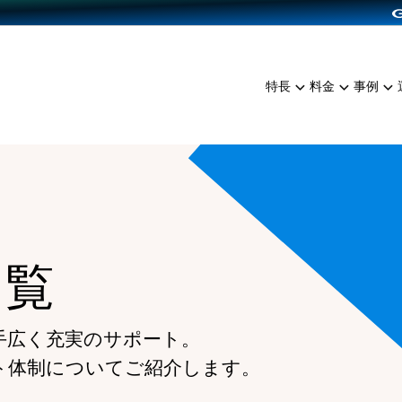
dPress導入
雑貨販売
サービスを見る
運営ノウハウを見る
ンを見る
プランを比較する
EC（海外販売）
を見る
事例資料をみる
イン制作代行
イベント・セミナー
ミアム
料金シミュレーション
特長
料金
事例
ンディングの強化
インタビュー
食品
代行
コミュニティイベントCart
ジ
他社サービスとの比較
ざまな販売方法
ップ事例
ファッション
・API連携代行
よむよむカラーミー
ュラー
につながる集客
雑貨
YouTubeチャンネル
ッピングカート
ロイヤリティを向上
イルアプリ
一覧
店舗との連携
手広く充実のサポート。
ト体制についてご紹介します。