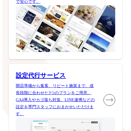
で安心です。
設定代行サービス
開店準備から集客、リピート施策まで、成
長段階に合わせた3つのプランをご用意。
GA4導入やカゴ落ち対策、LINE連携などの
設定を専門スタッフにおまかせいただけま
す。