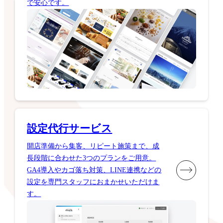
で安心です。
設定代行サービス
開店準備から集客、リピート施策まで、成
長段階に合わせた3つのプランをご用意。
GA4導入やカゴ落ち対策、LINE連携などの
設定を専門スタッフにおまかせいただけま
す。