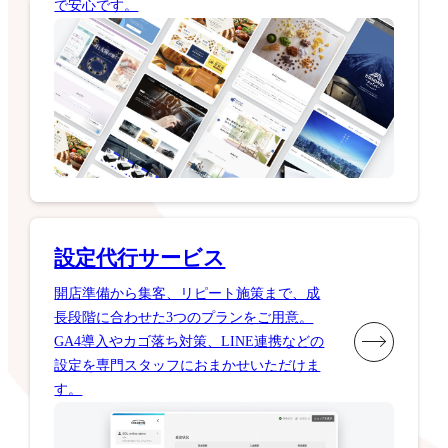
で安心です。
設定代行サービス
開店準備から集客、リピート施策まで、成
長段階に合わせた3つのプランをご用意。
GA4導入やカゴ落ち対策、LINE連携などの
設定を専門スタッフにおまかせいただけま
す。