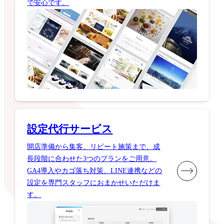
で安心です。
設定代行サービス
開店準備から集客、リピート施策まで、成
長段階に合わせた3つのプランをご用意。
GA4導入やカゴ落ち対策、LINE連携などの
設定を専門スタッフにおまかせいただけま
す。