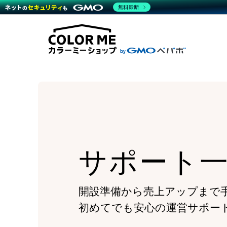
商材一覧を見る
無料診断
Wor
代行
運営サポート
機能一覧を見る
プラ
越境
料金
事例
デザ
事例
サポート一覧を見る
プレ
ブラ
事例
設定
プラン・料金一覧を見る
ラー
お役立ち資料を見る
さま
ショ
開発
レギ
売上
ショ
顧客
モバ
サポート
複数
開設準備から売上アップまで
初めてでも安心の運営サポー