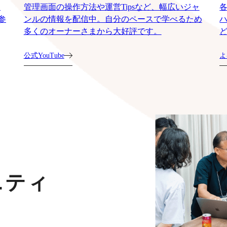
運
管理画面の操作方法や運営Tipsなど、幅広いジャ
参
ンルの情報を配信中。自分のペースで学べるため
多くのオーナーさまから大好評です。
公式YouTube
よ
ニティ