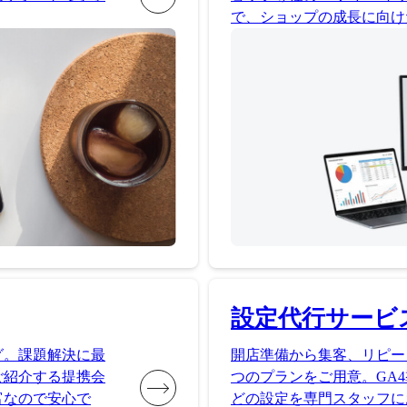
で、ショップの成長に向け
設定代行サービ
グ。課題解決に最
開店準備から集客、リピー
ご紹介する提携会
つのプランをご用意。GA4
富なので安心で
どの設定を専門スタッフに