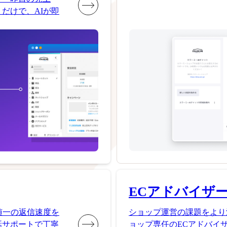
だけで、AIが即
ECアドバイザ
随一の返信速度を
ショップ運営の課題をより
話サポートで丁寧
ョップ専任のECアドバイ