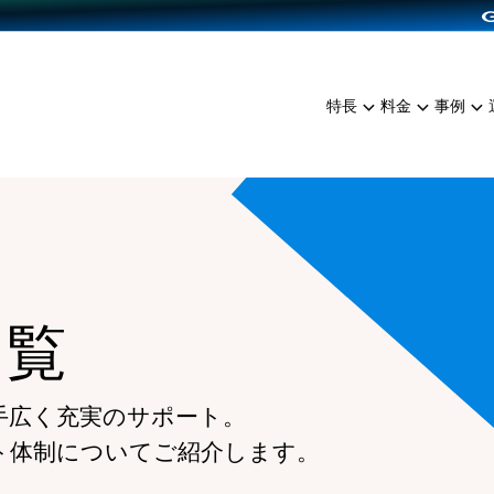
dPress導入
雑貨販売
サービスを見る
運営ノウハウを見る
ンを見る
プランを比較する
EC（海外販売）
を見る
事例資料をみる
イン制作代行
イベント・セミナー
ミアム
料金シミュレーション
特長
料金
事例
ンディングの強化
インタビュー
食品
代行
コミュニティイベントCart
ジ
他社サービスとの比較
ざまな販売方法
ップ事例
ファッション
・API連携代行
よむよむカラーミー
ュラー
につながる集客
雑貨
YouTubeチャンネル
ッピングカート
ロイヤリティを向上
イルアプリ
一覧
店舗との連携
手広く充実のサポート。
ト体制についてご紹介します。