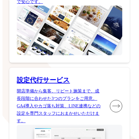
で安心です。
設定代行サービス
開店準備から集客、リピート施策まで、成
長段階に合わせた3つのプランをご用意。
GA4導入やカゴ落ち対策、LINE連携などの
設定を専門スタッフにおまかせいただけま
す。