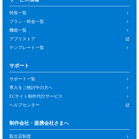
の取り消しによって、参加者又は第三者が
特長一覧
被った損害等について、当社は一切の責任
プラン・料金一覧
を負わないものとします。
機能一覧
第４条（参加資格）
アプリストア
参加者は、当社所定の方法により申し込み
テンプレート一覧
を行った方であって、本イベントの開催趣
旨等に照らし、当社が申し込みを承諾した
サポート
方（法人、個人を問いません。）としま
す。
サポート一覧
前項にもかかわらず、以下の各号に該当す
導入をご検討中の方へ
るおそれがあると当社が判断した場合は、
ECサイト制作代行サービス
当社は承諾を取り消すことができるものと
ヘルプセンター
します。
暴力団、反政府組織その他の反社会的組
制作会社・提携会社さまへ
織であるか、若しくはそれらの構成員又
取次店制度