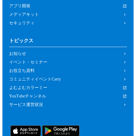
は関係者、又はこれらの者と何らかの関
アプリ開発
係がある方
メディアキット
未成年者、成年被後見人、被保佐人又は
セキュリティ
被補助人のいずれかであって、本規約に
従って本イベントに参加することについ
トピックス
て、法定代理人、後見人､保佐人又は補
助人の同意等を得ていない方
お知らせ
カラーミーショップ利用規約、又は当社
イベント・セミナー
の運営するサービスの利用規約に違反し
お役立ち資料
ている方又は違反するおそれがあると当
コミュニティイベントCarty
社が判断した方
よむよむカラーミー
前２項のため、当社は、参加者（参加の申
YouTubeチャンネル
し込みをした者を含みます。）に対し、当
サービス運営状況
社が必要と判断する資料（本イベントの参
加に関する法定代理人等の同意の有無等を
確認するための情報（法定代理人の連絡先