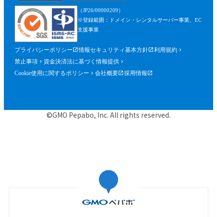
を含みます。）が確認できるものを含むが
（JP26/00000209）
これに限られません。）の提出を求めるこ
※登録範囲：ドメイン・レンタルサーバー事業、EC
とができるものとし、参加者はこれに従う
支援事業
ものとします。
プライバシーポリシー
情報セキュリティ基本方針
利用規約
第５条（参加申込）
禁止事項
資金決済法に基づく情報提供
参加申込は、当社が提供する申込専用ペー
Cookie使用に関するポリシー
会社概要
採用情報
ジにおいて、当社指定事項を入力の上、行
うものとします。
当社は、前項に基づく参加申込について承
©GMO Pepabo, Inc. All rights reserved.
諾するときは、申込者に対して申込みを承
諾する旨の電子メールを申込時に入力した
メールアドレス宛に送信するものとし、そ
の送信の時点で、本規約に基づく本イベン
トの参加に関する契約（以下「参加契約」
といいます。）が成立するものとします。
当社は、申込者に対し、第１項に基づく参