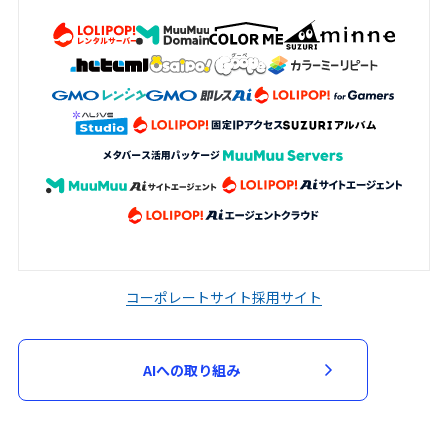
加申込において審査が必要と判断した場
合、当該審査のため必要な資料の提出を求
める場合があります。申込者は、当社から
資料の提出を求められた場合には、速やか
に指定された資料を提出するものとしま
す。
当社は、次の各号に該当する場合には、参
加申込を承諾せず又は参加契約を取り消す
ことができるものとします。
入力された指定事項の全部又は一部に虚
偽、不正確又は誤りがあった場合
コーポレートサイト
採用サイト
申込者又は参加者が、過去に当社が運営
するサービスの利用停止等の処分を受け
AIへの取り組み
ている場合
第３項に基づく資料の提出がない場合
その他当社が不適当と判断した場合