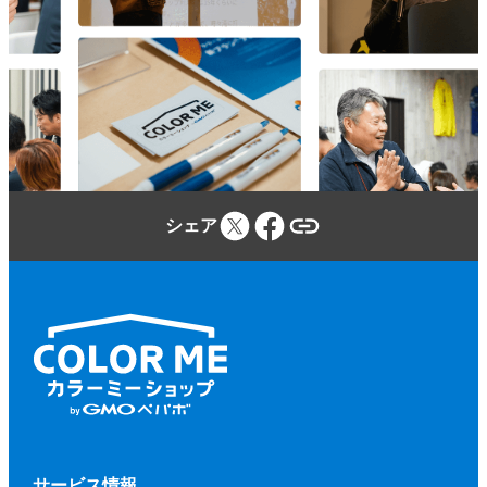
参加者は、カラーミーショップ利用規約、
本規約、本イベントに関する当社のウェブ
サイトに定める事項及び本イベントの開催
場所・施設等の定める規程等（併せて、以
下「本規約等」といいます。）を遵守しな
ければならないものとします。
参加者が本規約等に違反し、又は違反する
シェア
おそれがあると当社が判断した場合、当社
（当社が本イベントに関して業務を委託す
る第三者を含みます。）は、参加者に対し
て、参加申込みの拒否、参加の取り消しを
いつでもできるものとします。
前項に基づく措置を行う場合、当社は、そ
の理由等を参加者に開示する義務を負わな
いものとします。
第２項に基づく、参加申込みの拒否、参加
サービス情報