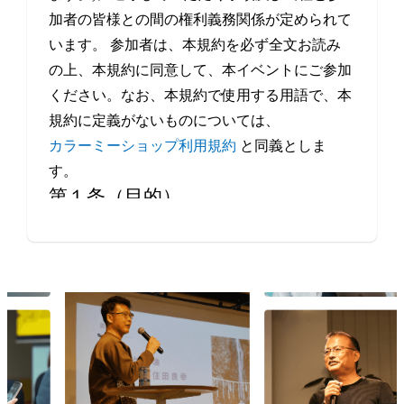
加者の皆様との間の権利義務関係が定められて
います。 参加者は、本規約を必ず全文お読み
の上、本規約に同意して、本イベントにご参加
ください。なお、本規約で使用する用語で、本
規約に定義がないものについては、
カラーミーショップ利用規約
と同義としま
す。
第１条（目的）
本イベントは、当社が、事業者や制作会社など
Eコマースにかかわるすべての方の交流・情報
交換の機会を提供することを目的とします。
第２条（本イベントの開催日程）
本イベントの開催場所（オンラインによる開催
を含みます。）、開催日時等は、本サービスの
ウェブサイト上で定めます。
第３条（規約の履行）