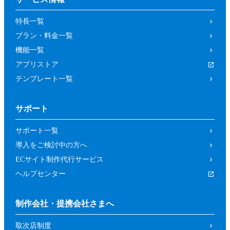
の取り消しによって、参加者又は第三者が
特長一覧
被った損害等について、当社は一切の責任
プラン・料金一覧
を負わないものとします。
機能一覧
第４条（参加資格）
アプリストア
参加者は、当社所定の方法により申し込み
テンプレート一覧
を行った方であって、本イベントの開催趣
旨等に照らし、当社が申し込みを承諾した
サポート
方（法人、個人を問いません。）としま
す。
サポート一覧
前項にもかかわらず、以下の各号に該当す
導入をご検討中の方へ
るおそれがあると当社が判断した場合は、
ECサイト制作代行サービス
当社は承諾を取り消すことができるものと
ヘルプセンター
します。
暴力団、反政府組織その他の反社会的組
制作会社・提携会社さまへ
織であるか、若しくはそれらの構成員又
取次店制度