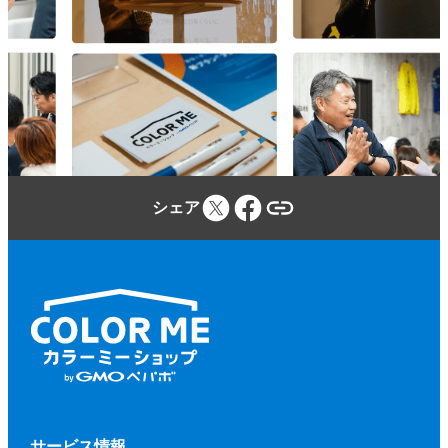
参加者は、カラーミーショップ利用規約、
本規約、本イベントに関する当社のウェブ
サイトに定める事項及び本イベントの開催
場所・施設等の定める規程等（併せて、以
下「本規約等」といいます。）を遵守しな
ければならないものとします。
参加者が本規約等に違反し、又は違反する
シェア
おそれがあると当社が判断した場合、当社
（当社が本イベントに関して業務を委託す
る第三者を含みます。）は、参加者に対し
て、参加申込みの拒否、参加の取り消しを
いつでもできるものとします。
前項に基づく措置を行う場合、当社は、そ
の理由等を参加者に開示する義務を負わな
いものとします。
第２項に基づく、参加申込みの拒否、参加
サービス情報