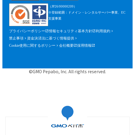
を含みます。）が確認できるものを含むが
（JP26/00000209）
これに限られません。）の提出を求めるこ
※登録範囲：ドメイン・レンタルサーバー事業、EC
とができるものとし、参加者はこれに従う
支援事業
ものとします。
プライバシーポリシー
情報セキュリティ基本方針
利用規約
第５条（参加申込）
禁止事項
資金決済法に基づく情報提供
参加申込は、当社が提供する申込専用ペー
Cookie使用に関するポリシー
会社概要
採用情報
ジにおいて、当社指定事項を入力の上、行
うものとします。
当社は、前項に基づく参加申込について承
©GMO Pepabo, Inc. All rights reserved.
諾するときは、申込者に対して申込みを承
諾する旨の電子メールを申込時に入力した
メールアドレス宛に送信するものとし、そ
の送信の時点で、本規約に基づく本イベン
トの参加に関する契約（以下「参加契約」
といいます。）が成立するものとします。
当社は、申込者に対し、第１項に基づく参