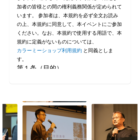
加者の皆様との間の権利義務関係が定められて
います。 参加者は、本規約を必ず全文お読み
の上、本規約に同意して、本イベントにご参加
ください。なお、本規約で使用する用語で、本
規約に定義がないものについては、
カラーミーショップ利用規約
と同義としま
す。
第１条（目的）
本イベントは、当社が、事業者や制作会社など
Eコマースにかかわるすべての方の交流・情報
交換の機会を提供することを目的とします。
第２条（本イベントの開催日程）
本イベントの開催場所（オンラインによる開催
を含みます。）、開催日時等は、本サービスの
ウェブサイト上で定めます。
第３条（規約の履行）