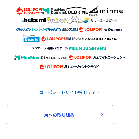
加申込において審査が必要と判断した場
合、当該審査のため必要な資料の提出を求
める場合があります。申込者は、当社から
資料の提出を求められた場合には、速やか
に指定された資料を提出するものとしま
す。
当社は、次の各号に該当する場合には、参
加申込を承諾せず又は参加契約を取り消す
ことができるものとします。
入力された指定事項の全部又は一部に虚
偽、不正確又は誤りがあった場合
コーポレートサイト
採用サイト
申込者又は参加者が、過去に当社が運営
するサービスの利用停止等の処分を受け
AIへの取り組み
ている場合
第３項に基づく資料の提出がない場合
その他当社が不適当と判断した場合