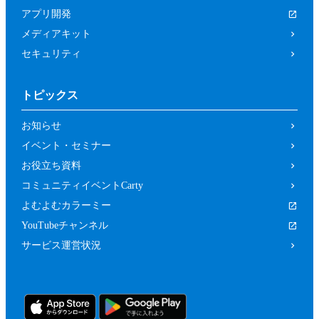
は関係者、又はこれらの者と何らかの関
アプリ開発
係がある方
メディアキット
未成年者、成年被後見人、被保佐人又は
セキュリティ
被補助人のいずれかであって、本規約に
従って本イベントに参加することについ
トピックス
て、法定代理人、後見人､保佐人又は補
助人の同意等を得ていない方
お知らせ
カラーミーショップ利用規約、又は当社
イベント・セミナー
の運営するサービスの利用規約に違反し
お役立ち資料
ている方又は違反するおそれがあると当
コミュニティイベントCarty
社が判断した方
よむよむカラーミー
前２項のため、当社は、参加者（参加の申
YouTubeチャンネル
し込みをした者を含みます。）に対し、当
サービス運営状況
社が必要と判断する資料（本イベントの参
加に関する法定代理人等の同意の有無等を
確認するための情報（法定代理人の連絡先