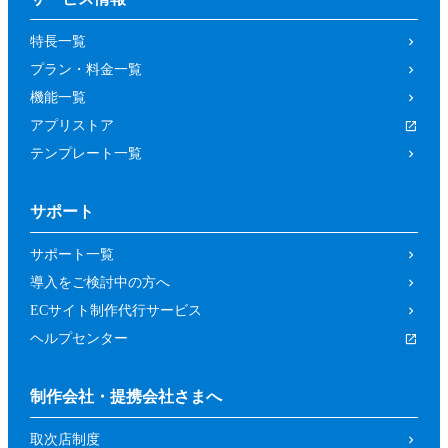
の取り消しによって、参加者又は第三者が
特長一覧
被った損害等について、当社は一切の責任
プラン・料金一覧
を負わないものとします。
機能一覧
第４条（参加資格）
アプリストア
参加者は、当社所定の方法により申し込み
テンプレート一覧
を行った方であって、本イベントの開催趣
旨等に照らし、当社が申し込みを承諾した
サポート
方（法人、個人を問いません。）としま
す。
サポート一覧
前項にもかかわらず、以下の各号に該当す
導入をご検討中の方へ
るおそれがあると当社が判断した場合は、
ECサイト制作代行サービス
当社は承諾を取り消すことができるものと
ヘルプセンター
します。
暴力団、反政府組織その他の反社会的組
制作会社・提携会社さまへ
織であるか、若しくはそれらの構成員又
取次店制度