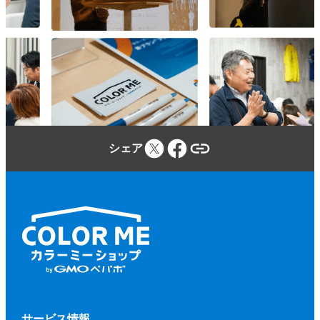
参加者は、カラーミーショップ利用規約、
本規約、本イベントに関する当社のウェブ
サイトに定める事項及び本イベントの開催
場所・施設等の定める規程等（併せて、以
下「本規約等」といいます。）を遵守しな
ければならないものとします。
参加者が本規約等に違反し、又は違反する
シェア
おそれがあると当社が判断した場合、当社
（当社が本イベントに関して業務を委託す
る第三者を含みます。）は、参加者に対し
て、参加申込みの拒否、参加の取り消しを
いつでもできるものとします。
前項に基づく措置を行う場合、当社は、そ
の理由等を参加者に開示する義務を負わな
いものとします。
第２項に基づく、参加申込みの拒否、参加
サービス情報