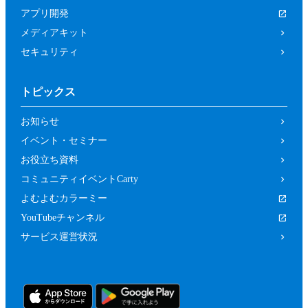
は関係者、又はこれらの者と何らかの関
アプリ開発
係がある方
メディアキット
未成年者、成年被後見人、被保佐人又は
セキュリティ
被補助人のいずれかであって、本規約に
従って本イベントに参加することについ
トピックス
て、法定代理人、後見人､保佐人又は補
助人の同意等を得ていない方
お知らせ
カラーミーショップ利用規約、又は当社
イベント・セミナー
の運営するサービスの利用規約に違反し
お役立ち資料
ている方又は違反するおそれがあると当
コミュニティイベントCarty
社が判断した方
よむよむカラーミー
前２項のため、当社は、参加者（参加の申
YouTubeチャンネル
し込みをした者を含みます。）に対し、当
サービス運営状況
社が必要と判断する資料（本イベントの参
加に関する法定代理人等の同意の有無等を
確認するための情報（法定代理人の連絡先