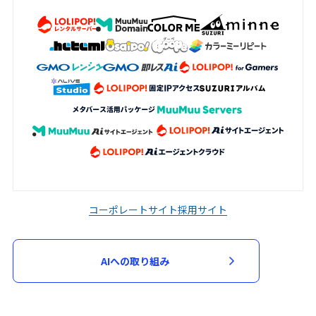
加申込において審査が必要と判断した場
合、当該審査のため必要な資料の提出を求
める場合があります。申込者は、当社から
資料の提出を求められた場合には、速やか
に指定された資料を提出するものとしま
す。
当社は、次の各号に該当する場合には、参
加申込を承諾せず又は参加契約を取り消す
ことができるものとします。
入力された指定事項の全部又は一部に虚
偽、不正確又は誤りがあった場合
コーポレートサイト
採用サイト
申込者又は参加者が、過去に当社が運営
するサービスの利用停止等の処分を受け
AIへの取り組み
ている場合
第３項に基づく資料の提出がない場合
その他当社が不適当と判断した場合