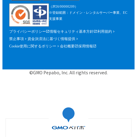
を含みます。）が確認できるものを含むが
（JP26/00000209）
これに限られません。）の提出を求めるこ
※登録範囲：ドメイン・レンタルサーバー事業、EC
とができるものとし、参加者はこれに従う
支援事業
ものとします。
プライバシーポリシー
情報セキュリティ基本方針
利用規約
第５条（参加申込）
禁止事項
資金決済法に基づく情報提供
参加申込は、当社が提供する申込専用ペー
Cookie使用に関するポリシー
会社概要
採用情報
ジにおいて、当社指定事項を入力の上、行
うものとします。
当社は、前項に基づく参加申込について承
©GMO Pepabo, Inc. All rights reserved.
諾するときは、申込者に対して申込みを承
諾する旨の電子メールを申込時に入力した
メールアドレス宛に送信するものとし、そ
の送信の時点で、本規約に基づく本イベン
トの参加に関する契約（以下「参加契約」
といいます。）が成立するものとします。
当社は、申込者に対し、第１項に基づく参