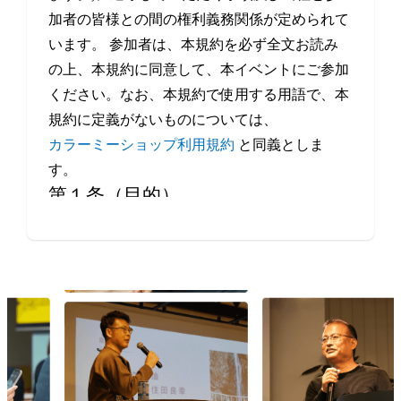
加者の皆様との間の権利義務関係が定められて
います。 参加者は、本規約を必ず全文お読み
の上、本規約に同意して、本イベントにご参加
ください。なお、本規約で使用する用語で、本
規約に定義がないものについては、
カラーミーショップ利用規約
と同義としま
す。
第１条（目的）
本イベントは、当社が、事業者や制作会社など
Eコマースにかかわるすべての方の交流・情報
交換の機会を提供することを目的とします。
第２条（本イベントの開催日程）
本イベントの開催場所（オンラインによる開催
を含みます。）、開催日時等は、本サービスの
ウェブサイト上で定めます。
第３条（規約の履行）