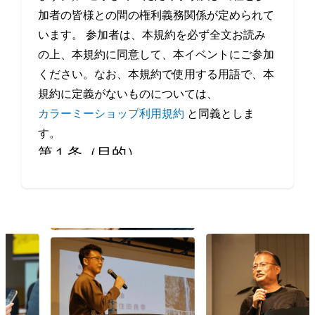
加者の皆様との間の権利義務関係が定められて
います。 参加者は、本規約を必ず全文お読み
の上、本規約に同意して、本イベントにご参加
ください。なお、本規約で使用する用語で、本
規約に定義がないものについては、
カラーミーショップ利用規約
と同義としま
す。
第１条（目的）
本イベントは、当社が、事業者や制作会社など
Eコマースにかかわるすべての方の交流・情報
交換の機会を提供することを目的とします。
第２条（本イベントの開催日程）
本イベントの開催場所（オンラインによる開催
を含みます。）、開催日時等は、本サービスの
ウェブサイト上で定めます。
第３条（規約の履行）