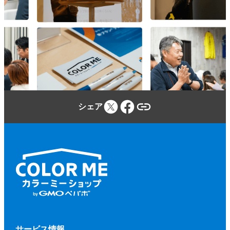
参加者は、カラーミーショップ利用規約、
本規約、本イベントに関する当社のウェブ
サイトに定める事項及び本イベントの開催
場所・施設等の定める規程等（併せて、以
下「本規約等」といいます。）を遵守しな
ければならないものとします。
参加者が本規約等に違反し、又は違反する
シェア
おそれがあると当社が判断した場合、当社
（当社が本イベントに関して業務を委託す
る第三者を含みます。）は、参加者に対し
て、参加申込みの拒否、参加の取り消しを
いつでもできるものとします。
前項に基づく措置を行う場合、当社は、そ
の理由等を参加者に開示する義務を負わな
いものとします。
第２項に基づく、参加申込みの拒否、参加
サービス情報