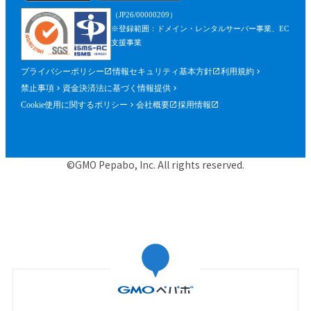
を含みます。）が確認できるものを含むが
（JP26/00000209）
これに限られません。）の提出を求めるこ
※登録範囲：ドメイン・レンタルサーバー事業、EC
とができるものとし、参加者はこれに従う
支援事業
ものとします。
プライバシーポリシー
情報セキュリティ基本方針
利用規約
第５条（参加申込）
禁止事項
資金決済法に基づく情報提供
参加申込は、当社が提供する申込専用ペー
Cookie使用に関するポリシー
会社概要
採用情報
ジにおいて、当社指定事項を入力の上、行
うものとします。
当社は、前項に基づく参加申込について承
©GMO Pepabo, Inc. All rights reserved.
諾するときは、申込者に対して申込みを承
諾する旨の電子メールを申込時に入力した
メールアドレス宛に送信するものとし、そ
の送信の時点で、本規約に基づく本イベン
トの参加に関する契約（以下「参加契約」
といいます。）が成立するものとします。
当社は、申込者に対し、第１項に基づく参