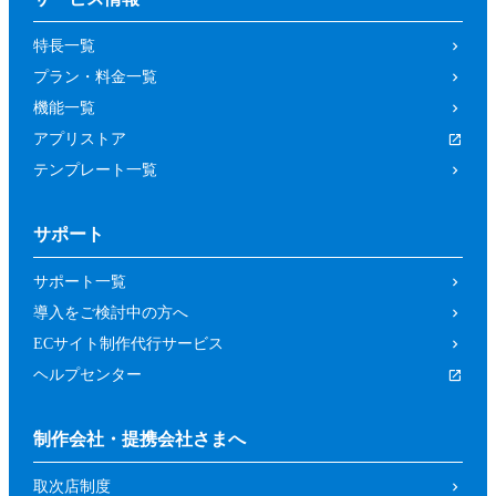
の取り消しによって、参加者又は第三者が
特長一覧
被った損害等について、当社は一切の責任
プラン・料金一覧
を負わないものとします。
機能一覧
第４条（参加資格）
アプリストア
参加者は、当社所定の方法により申し込み
テンプレート一覧
を行った方であって、本イベントの開催趣
旨等に照らし、当社が申し込みを承諾した
サポート
方（法人、個人を問いません。）としま
す。
サポート一覧
前項にもかかわらず、以下の各号に該当す
導入をご検討中の方へ
るおそれがあると当社が判断した場合は、
ECサイト制作代行サービス
当社は承諾を取り消すことができるものと
ヘルプセンター
します。
暴力団、反政府組織その他の反社会的組
制作会社・提携会社さまへ
織であるか、若しくはそれらの構成員又
取次店制度