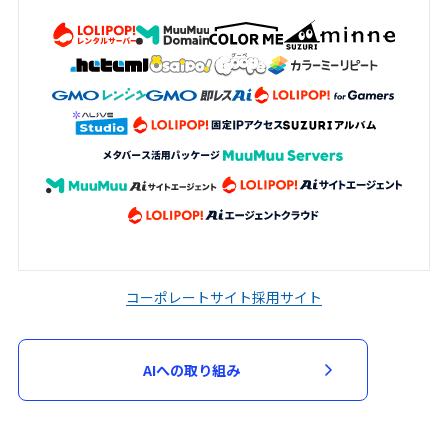
加申込において審査が必要と判断した場
合、当該審査のため必要な資料の提出を求
める場合があります。申込者は、当社から
資料の提出を求められた場合には、速やか
に指定された資料を提出するものとしま
す。
当社は、次の各号に該当する場合には、参
加申込を承諾せず又は参加契約を取り消す
ことができるものとします。
入力された指定事項の全部又は一部に虚
偽、不正確又は誤りがあった場合
コーポレートサイト
採用サイト
申込者又は参加者が、過去に当社が運営
するサービスの利用停止等の処分を受け
AIへの取り組み
ている場合
第３項に基づく資料の提出がない場合
その他当社が不適当と判断した場合