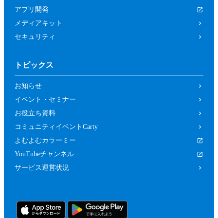
は関係者、又はこれらの者と何らかの関
アプリ開発
係がある方
メディアキット
未成年者、成年被後見人、被保佐人又は
セキュリティ
被補助人のいずれかであって、本規約に
従って本イベントに参加することについ
トピックス
て、法定代理人、後見人､保佐人又は補
助人の同意等を得ていない方
お知らせ
カラーミーショップ利用規約、又は当社
イベント・セミナー
の運営するサービスの利用規約に違反し
お役立ち資料
ている方又は違反するおそれがあると当
コミュニティイベントCarty
社が判断した方
よむよむカラーミー
前２項のため、当社は、参加者（参加の申
YouTubeチャンネル
し込みをした者を含みます。）に対し、当
サービス運営状況
社が必要と判断する資料（本イベントの参
加に関する法定代理人等の同意の有無等を
確認するための情報（法定代理人の連絡先