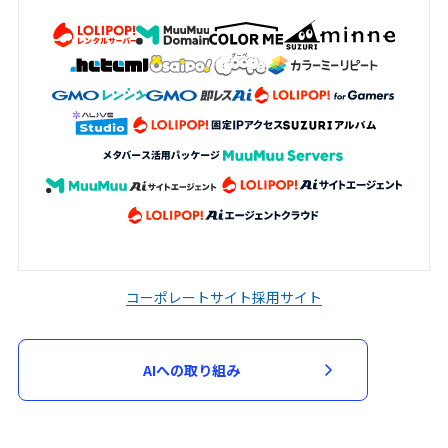
加申込において審査が必要と判断した場
合、当該審査のため必要な資料の提出を求
める場合があります。申込者は、当社から
資料の提出を求められた場合には、速やか
に指定された資料を提出するものとしま
す。
当社は、次の各号に該当する場合には、参
加申込を承諾せず又は参加契約を取り消す
ことができるものとします。
入力された指定事項の全部又は一部に虚
偽、不正確又は誤りがあった場合
コーポレートサイト
採用サイト
申込者又は参加者が、過去に当社が運営
するサービスの利用停止等の処分を受け
AIへの取り組み
ている場合
第３項に基づく資料の提出がない場合
その他当社が不適当と判断した場合