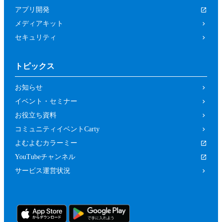
は関係者、又はこれらの者と何らかの関
アプリ開発
係がある方
メディアキット
未成年者、成年被後見人、被保佐人又は
セキュリティ
被補助人のいずれかであって、本規約に
従って本イベントに参加することについ
トピックス
て、法定代理人、後見人､保佐人又は補
助人の同意等を得ていない方
お知らせ
カラーミーショップ利用規約、又は当社
イベント・セミナー
の運営するサービスの利用規約に違反し
お役立ち資料
ている方又は違反するおそれがあると当
コミュニティイベントCarty
社が判断した方
よむよむカラーミー
前２項のため、当社は、参加者（参加の申
YouTubeチャンネル
し込みをした者を含みます。）に対し、当
サービス運営状況
社が必要と判断する資料（本イベントの参
加に関する法定代理人等の同意の有無等を
確認するための情報（法定代理人の連絡先