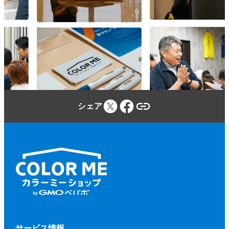
参加者は、カラーミーショップ利用規約、
本規約、本イベントに関する当社のウェブ
サイトに定める事項及び本イベントの開催
場所・施設等の定める規程等（併せて、以
下「本規約等」といいます。）を遵守しな
ければならないものとします。
参加者が本規約等に違反し、又は違反する
シェア
おそれがあると当社が判断した場合、当社
（当社が本イベントに関して業務を委託す
る第三者を含みます。）は、参加者に対し
て、参加申込みの拒否、参加の取り消しを
いつでもできるものとします。
前項に基づく措置を行う場合、当社は、そ
の理由等を参加者に開示する義務を負わな
いものとします。
第２項に基づく、参加申込みの拒否、参加
サービス情報