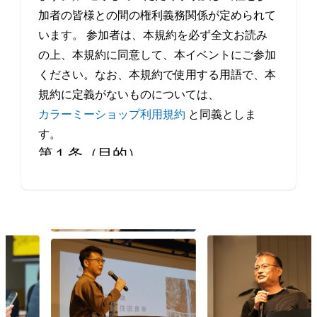
加者の皆様との間の権利義務関係が定められて
います。 参加者は、本規約を必ず全文お読み
の上、本規約に同意して、本イベントにご参加
ください。なお、本規約で使用する用語で、本
規約に定義がないものについては、
カラーミーショップ利用規約
と同義としま
す。
第１条（目的）
本イベントは、当社が、事業者や制作会社など
Eコマースにかかわるすべての方の交流・情報
交換の機会を提供することを目的とします。
第２条（本イベントの開催日程）
本イベントの開催場所（オンラインによる開催
を含みます。）、開催日時等は、本サービスの
ウェブサイト上で定めます。
第３条（規約の履行）