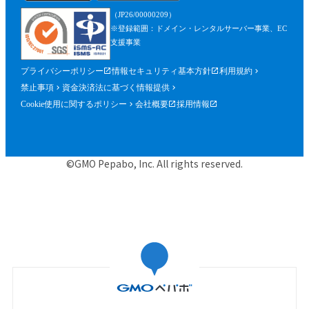
を含みます。）が確認できるものを含むが
（JP26/00000209）
これに限られません。）の提出を求めるこ
※登録範囲：ドメイン・レンタルサーバー事業、EC
とができるものとし、参加者はこれに従う
支援事業
ものとします。
プライバシーポリシー
情報セキュリティ基本方針
利用規約
第５条（参加申込）
禁止事項
資金決済法に基づく情報提供
参加申込は、当社が提供する申込専用ペー
Cookie使用に関するポリシー
会社概要
採用情報
ジにおいて、当社指定事項を入力の上、行
うものとします。
当社は、前項に基づく参加申込について承
©GMO Pepabo, Inc. All rights reserved.
諾するときは、申込者に対して申込みを承
諾する旨の電子メールを申込時に入力した
メールアドレス宛に送信するものとし、そ
の送信の時点で、本規約に基づく本イベン
トの参加に関する契約（以下「参加契約」
といいます。）が成立するものとします。
当社は、申込者に対し、第１項に基づく参