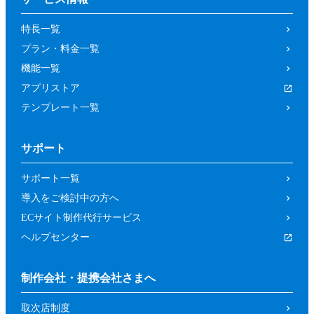
の取り消しによって、参加者又は第三者が
特長一覧
被った損害等について、当社は一切の責任
プラン・料金一覧
を負わないものとします。
機能一覧
第４条（参加資格）
アプリストア
参加者は、当社所定の方法により申し込み
テンプレート一覧
を行った方であって、本イベントの開催趣
旨等に照らし、当社が申し込みを承諾した
サポート
方（法人、個人を問いません。）としま
す。
サポート一覧
前項にもかかわらず、以下の各号に該当す
導入をご検討中の方へ
るおそれがあると当社が判断した場合は、
ECサイト制作代行サービス
当社は承諾を取り消すことができるものと
ヘルプセンター
します。
暴力団、反政府組織その他の反社会的組
制作会社・提携会社さまへ
織であるか、若しくはそれらの構成員又
取次店制度