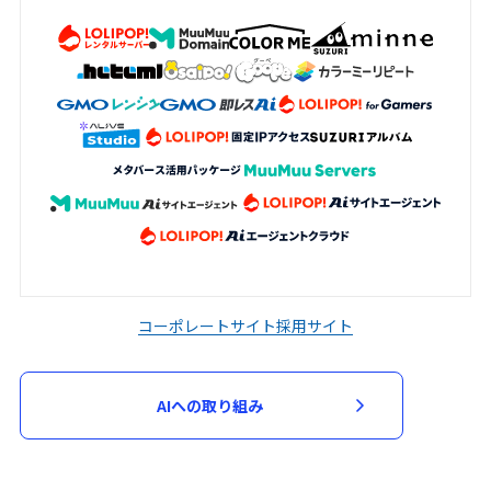
加申込において審査が必要と判断した場
合、当該審査のため必要な資料の提出を求
める場合があります。申込者は、当社から
資料の提出を求められた場合には、速やか
に指定された資料を提出するものとしま
す。
当社は、次の各号に該当する場合には、参
加申込を承諾せず又は参加契約を取り消す
ことができるものとします。
入力された指定事項の全部又は一部に虚
偽、不正確又は誤りがあった場合
コーポレートサイト
採用サイト
申込者又は参加者が、過去に当社が運営
するサービスの利用停止等の処分を受け
AIへの取り組み
ている場合
第３項に基づく資料の提出がない場合
その他当社が不適当と判断した場合