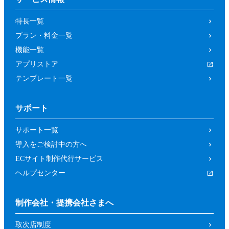
の取り消しによって、参加者又は第三者が
特長一覧
被った損害等について、当社は一切の責任
プラン・料金一覧
を負わないものとします。
機能一覧
第４条（参加資格）
アプリストア
参加者は、当社所定の方法により申し込み
テンプレート一覧
を行った方であって、本イベントの開催趣
旨等に照らし、当社が申し込みを承諾した
サポート
方（法人、個人を問いません。）としま
す。
サポート一覧
前項にもかかわらず、以下の各号に該当す
導入をご検討中の方へ
るおそれがあると当社が判断した場合は、
ECサイト制作代行サービス
当社は承諾を取り消すことができるものと
ヘルプセンター
します。
暴力団、反政府組織その他の反社会的組
制作会社・提携会社さまへ
織であるか、若しくはそれらの構成員又
取次店制度