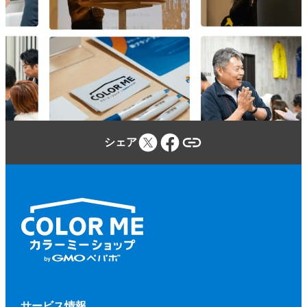
参加者は、カラーミーショップ利用規約、
本規約、本イベントに関する当社のウェブ
サイトに定める事項及び本イベントの開催
場所・施設等の定める規程等（併せて、以
下「本規約等」といいます。）を遵守しな
ければならないものとします。
参加者が本規約等に違反し、又は違反する
シェア
おそれがあると当社が判断した場合、当社
（当社が本イベントに関して業務を委託す
る第三者を含みます。）は、参加者に対し
て、参加申込みの拒否、参加の取り消しを
いつでもできるものとします。
前項に基づく措置を行う場合、当社は、そ
の理由等を参加者に開示する義務を負わな
いものとします。
第２項に基づく、参加申込みの拒否、参加
サービス情報