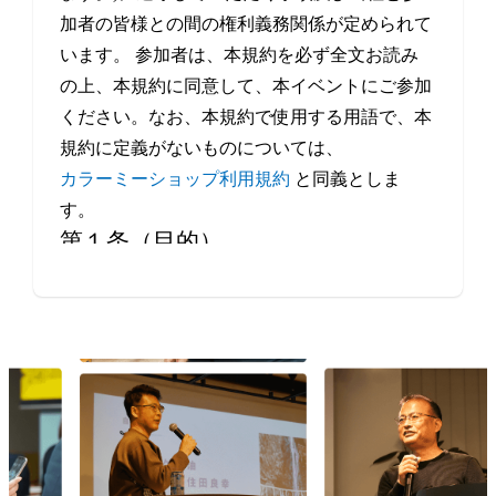
加者の皆様との間の権利義務関係が定められて
います。 参加者は、本規約を必ず全文お読み
の上、本規約に同意して、本イベントにご参加
ください。なお、本規約で使用する用語で、本
規約に定義がないものについては、
カラーミーショップ利用規約
と同義としま
す。
第１条（目的）
本イベントは、当社が、事業者や制作会社など
Eコマースにかかわるすべての方の交流・情報
交換の機会を提供することを目的とします。
第２条（本イベントの開催日程）
本イベントの開催場所（オンラインによる開催
を含みます。）、開催日時等は、本サービスの
ウェブサイト上で定めます。
第３条（規約の履行）