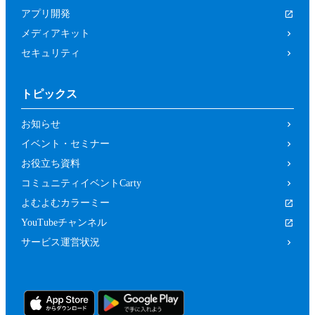
は関係者、又はこれらの者と何らかの関
アプリ開発
係がある方
メディアキット
未成年者、成年被後見人、被保佐人又は
セキュリティ
被補助人のいずれかであって、本規約に
従って本イベントに参加することについ
トピックス
て、法定代理人、後見人､保佐人又は補
助人の同意等を得ていない方
お知らせ
カラーミーショップ利用規約、又は当社
イベント・セミナー
の運営するサービスの利用規約に違反し
お役立ち資料
ている方又は違反するおそれがあると当
コミュニティイベントCarty
社が判断した方
よむよむカラーミー
前２項のため、当社は、参加者（参加の申
YouTubeチャンネル
し込みをした者を含みます。）に対し、当
サービス運営状況
社が必要と判断する資料（本イベントの参
加に関する法定代理人等の同意の有無等を
確認するための情報（法定代理人の連絡先