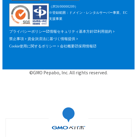
を含みます。）が確認できるものを含むが
（JP26/00000209）
これに限られません。）の提出を求めるこ
※登録範囲：ドメイン・レンタルサーバー事業、EC
とができるものとし、参加者はこれに従う
支援事業
ものとします。
プライバシーポリシー
情報セキュリティ基本方針
利用規約
第５条（参加申込）
禁止事項
資金決済法に基づく情報提供
参加申込は、当社が提供する申込専用ペー
Cookie使用に関するポリシー
会社概要
採用情報
ジにおいて、当社指定事項を入力の上、行
うものとします。
当社は、前項に基づく参加申込について承
©GMO Pepabo, Inc. All rights reserved.
諾するときは、申込者に対して申込みを承
諾する旨の電子メールを申込時に入力した
メールアドレス宛に送信するものとし、そ
の送信の時点で、本規約に基づく本イベン
トの参加に関する契約（以下「参加契約」
といいます。）が成立するものとします。
当社は、申込者に対し、第１項に基づく参