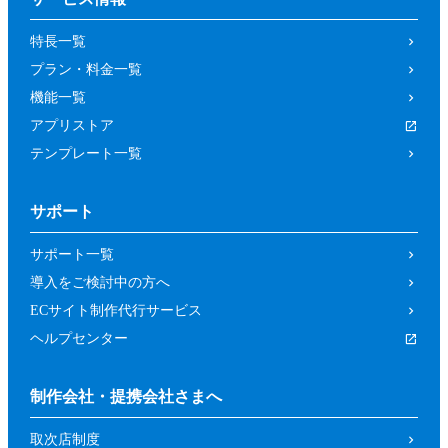
の取り消しによって、参加者又は第三者が
特長一覧
被った損害等について、当社は一切の責任
プラン・料金一覧
を負わないものとします。
機能一覧
第４条（参加資格）
アプリストア
参加者は、当社所定の方法により申し込み
テンプレート一覧
を行った方であって、本イベントの開催趣
旨等に照らし、当社が申し込みを承諾した
サポート
方（法人、個人を問いません。）としま
す。
サポート一覧
前項にもかかわらず、以下の各号に該当す
導入をご検討中の方へ
るおそれがあると当社が判断した場合は、
ECサイト制作代行サービス
当社は承諾を取り消すことができるものと
ヘルプセンター
します。
暴力団、反政府組織その他の反社会的組
制作会社・提携会社さまへ
織であるか、若しくはそれらの構成員又
取次店制度