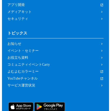
は関係者、又はこれらの者と何らかの関
アプリ開発
係がある方
メディアキット
未成年者、成年被後見人、被保佐人又は
セキュリティ
被補助人のいずれかであって、本規約に
従って本イベントに参加することについ
トピックス
て、法定代理人、後見人､保佐人又は補
助人の同意等を得ていない方
お知らせ
カラーミーショップ利用規約、又は当社
イベント・セミナー
の運営するサービスの利用規約に違反し
お役立ち資料
ている方又は違反するおそれがあると当
コミュニティイベントCarty
社が判断した方
よむよむカラーミー
前２項のため、当社は、参加者（参加の申
YouTubeチャンネル
し込みをした者を含みます。）に対し、当
サービス運営状況
社が必要と判断する資料（本イベントの参
加に関する法定代理人等の同意の有無等を
確認するための情報（法定代理人の連絡先