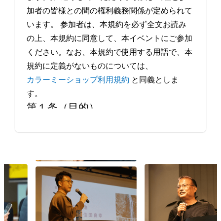
加者の皆様との間の権利義務関係が定められて
います。 参加者は、本規約を必ず全文お読み
の上、本規約に同意して、本イベントにご参加
ください。なお、本規約で使用する用語で、本
規約に定義がないものについては、
カラーミーショップ利用規約
と同義としま
す。
第１条（目的）
本イベントは、当社が、事業者や制作会社など
Eコマースにかかわるすべての方の交流・情報
交換の機会を提供することを目的とします。
第２条（本イベントの開催日程）
本イベントの開催場所（オンラインによる開催
を含みます。）、開催日時等は、本サービスの
ウェブサイト上で定めます。
第３条（規約の履行）