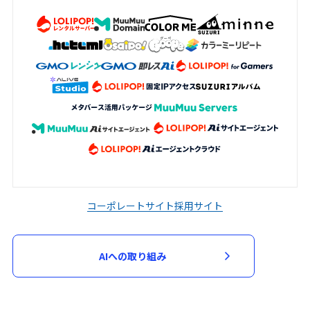
加申込において審査が必要と判断した場
合、当該審査のため必要な資料の提出を求
める場合があります。申込者は、当社から
資料の提出を求められた場合には、速やか
に指定された資料を提出するものとしま
す。
当社は、次の各号に該当する場合には、参
加申込を承諾せず又は参加契約を取り消す
ことができるものとします。
入力された指定事項の全部又は一部に虚
偽、不正確又は誤りがあった場合
コーポレートサイト
採用サイト
申込者又は参加者が、過去に当社が運営
するサービスの利用停止等の処分を受け
AIへの取り組み
ている場合
第３項に基づく資料の提出がない場合
その他当社が不適当と判断した場合