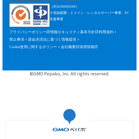
を含みます。）が確認できるものを含むが
（JP26/00000209）
これに限られません。）の提出を求めるこ
※登録範囲：ドメイン・レンタルサーバー事業、EC
とができるものとし、参加者はこれに従う
支援事業
ものとします。
プライバシーポリシー
情報セキュリティ基本方針
利用規約
第５条（参加申込）
禁止事項
資金決済法に基づく情報提供
参加申込は、当社が提供する申込専用ペー
Cookie使用に関するポリシー
会社概要
採用情報
ジにおいて、当社指定事項を入力の上、行
うものとします。
当社は、前項に基づく参加申込について承
©GMO Pepabo, Inc. All rights reserved.
諾するときは、申込者に対して申込みを承
諾する旨の電子メールを申込時に入力した
メールアドレス宛に送信するものとし、そ
の送信の時点で、本規約に基づく本イベン
トの参加に関する契約（以下「参加契約」
といいます。）が成立するものとします。
当社は、申込者に対し、第１項に基づく参