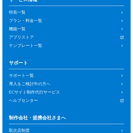
の取り消しによって、参加者又は第三者が
特長一覧
被った損害等について、当社は一切の責任
プラン・料金一覧
を負わないものとします。
機能一覧
第４条（参加資格）
アプリストア
参加者は、当社所定の方法により申し込み
テンプレート一覧
を行った方であって、本イベントの開催趣
旨等に照らし、当社が申し込みを承諾した
サポート
方（法人、個人を問いません。）としま
す。
サポート一覧
前項にもかかわらず、以下の各号に該当す
導入をご検討中の方へ
るおそれがあると当社が判断した場合は、
ECサイト制作代行サービス
当社は承諾を取り消すことができるものと
ヘルプセンター
します。
暴力団、反政府組織その他の反社会的組
制作会社・提携会社さまへ
織であるか、若しくはそれらの構成員又
取次店制度