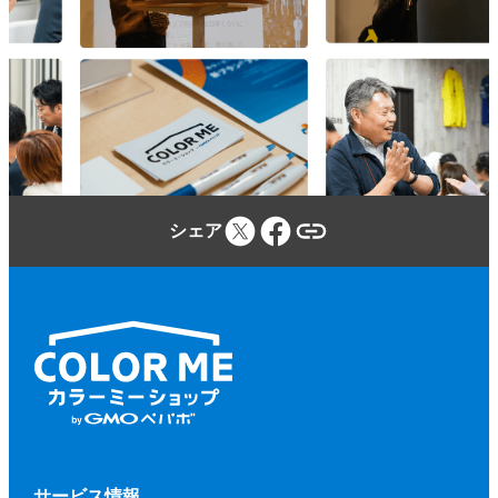
参加者は、カラーミーショップ利用規約、
本規約、本イベントに関する当社のウェブ
サイトに定める事項及び本イベントの開催
場所・施設等の定める規程等（併せて、以
下「本規約等」といいます。）を遵守しな
ければならないものとします。
参加者が本規約等に違反し、又は違反する
シェア
おそれがあると当社が判断した場合、当社
（当社が本イベントに関して業務を委託す
る第三者を含みます。）は、参加者に対し
て、参加申込みの拒否、参加の取り消しを
いつでもできるものとします。
前項に基づく措置を行う場合、当社は、そ
の理由等を参加者に開示する義務を負わな
いものとします。
第２項に基づく、参加申込みの拒否、参加
サービス情報