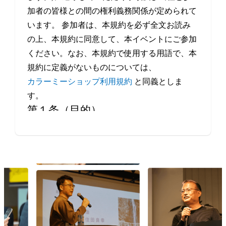
加者の皆様との間の権利義務関係が定められて
います。 参加者は、本規約を必ず全文お読み
の上、本規約に同意して、本イベントにご参加
ください。なお、本規約で使用する用語で、本
規約に定義がないものについては、
カラーミーショップ利用規約
と同義としま
す。
第１条（目的）
本イベントは、当社が、事業者や制作会社など
Eコマースにかかわるすべての方の交流・情報
交換の機会を提供することを目的とします。
第２条（本イベントの開催日程）
本イベントの開催場所（オンラインによる開催
を含みます。）、開催日時等は、本サービスの
ウェブサイト上で定めます。
第３条（規約の履行）