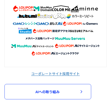
加申込において審査が必要と判断した場
合、当該審査のため必要な資料の提出を求
める場合があります。申込者は、当社から
資料の提出を求められた場合には、速やか
に指定された資料を提出するものとしま
す。
当社は、次の各号に該当する場合には、参
加申込を承諾せず又は参加契約を取り消す
ことができるものとします。
入力された指定事項の全部又は一部に虚
偽、不正確又は誤りがあった場合
コーポレートサイト
採用サイト
申込者又は参加者が、過去に当社が運営
するサービスの利用停止等の処分を受け
AIへの取り組み
ている場合
第３項に基づく資料の提出がない場合
その他当社が不適当と判断した場合