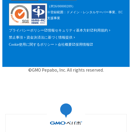
を含みます。）が確認できるものを含むが
（JP26/00000209）
これに限られません。）の提出を求めるこ
※登録範囲：ドメイン・レンタルサーバー事業、EC
とができるものとし、参加者はこれに従う
支援事業
ものとします。
プライバシーポリシー
情報セキュリティ基本方針
利用規約
第５条（参加申込）
禁止事項
資金決済法に基づく情報提供
参加申込は、当社が提供する申込専用ペー
Cookie使用に関するポリシー
会社概要
採用情報
ジにおいて、当社指定事項を入力の上、行
うものとします。
当社は、前項に基づく参加申込について承
©GMO Pepabo, Inc. All rights reserved.
諾するときは、申込者に対して申込みを承
諾する旨の電子メールを申込時に入力した
メールアドレス宛に送信するものとし、そ
の送信の時点で、本規約に基づく本イベン
トの参加に関する契約（以下「参加契約」
といいます。）が成立するものとします。
当社は、申込者に対し、第１項に基づく参