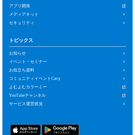
は関係者、又はこれらの者と何らかの関
アプリ開発
係がある方
メディアキット
未成年者、成年被後見人、被保佐人又は
セキュリティ
被補助人のいずれかであって、本規約に
従って本イベントに参加することについ
トピックス
て、法定代理人、後見人､保佐人又は補
助人の同意等を得ていない方
お知らせ
カラーミーショップ利用規約、又は当社
イベント・セミナー
の運営するサービスの利用規約に違反し
お役立ち資料
ている方又は違反するおそれがあると当
コミュニティイベントCarty
社が判断した方
よむよむカラーミー
前２項のため、当社は、参加者（参加の申
YouTubeチャンネル
し込みをした者を含みます。）に対し、当
サービス運営状況
社が必要と判断する資料（本イベントの参
加に関する法定代理人等の同意の有無等を
確認するための情報（法定代理人の連絡先