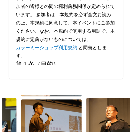
加者の皆様との間の権利義務関係が定められて
います。 参加者は、本規約を必ず全文お読み
の上、本規約に同意して、本イベントにご参加
ください。なお、本規約で使用する用語で、本
規約に定義がないものについては、
カラーミーショップ利用規約
と同義としま
す。
第１条（目的）
本イベントは、当社が、事業者や制作会社など
Eコマースにかかわるすべての方の交流・情報
交換の機会を提供することを目的とします。
第２条（本イベントの開催日程）
本イベントの開催場所（オンラインによる開催
を含みます。）、開催日時等は、本サービスの
ウェブサイト上で定めます。
第３条（規約の履行）