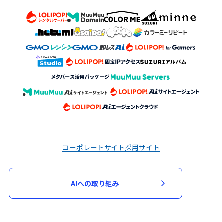
加申込において審査が必要と判断した場
合、当該審査のため必要な資料の提出を求
める場合があります。申込者は、当社から
資料の提出を求められた場合には、速やか
に指定された資料を提出するものとしま
す。
当社は、次の各号に該当する場合には、参
加申込を承諾せず又は参加契約を取り消す
ことができるものとします。
入力された指定事項の全部又は一部に虚
偽、不正確又は誤りがあった場合
コーポレートサイト
採用サイト
申込者又は参加者が、過去に当社が運営
するサービスの利用停止等の処分を受け
AIへの取り組み
ている場合
第３項に基づく資料の提出がない場合
その他当社が不適当と判断した場合