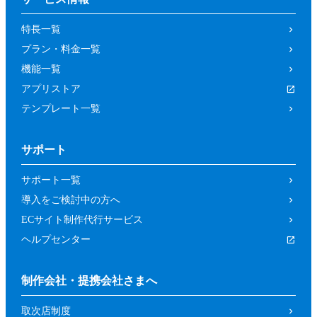
の取り消しによって、参加者又は第三者が
特長一覧
被った損害等について、当社は一切の責任
プラン・料金一覧
を負わないものとします。
機能一覧
第４条（参加資格）
アプリストア
参加者は、当社所定の方法により申し込み
テンプレート一覧
を行った方であって、本イベントの開催趣
旨等に照らし、当社が申し込みを承諾した
サポート
方（法人、個人を問いません。）としま
す。
サポート一覧
前項にもかかわらず、以下の各号に該当す
導入をご検討中の方へ
るおそれがあると当社が判断した場合は、
ECサイト制作代行サービス
当社は承諾を取り消すことができるものと
ヘルプセンター
します。
暴力団、反政府組織その他の反社会的組
制作会社・提携会社さまへ
織であるか、若しくはそれらの構成員又
取次店制度