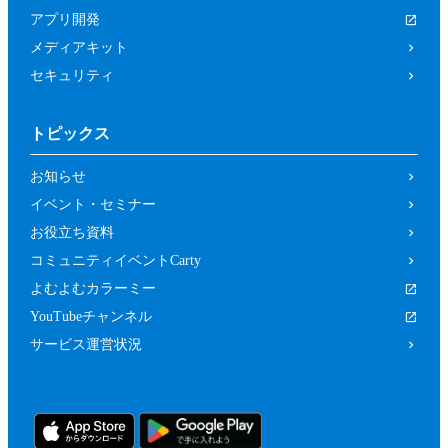
は関係者、又はこれらの者と何らかの関
アプリ開発
係がある方
メディアキット
未成年者、成年被後見人、被保佐人又は
セキュリティ
被補助人のいずれかであって、本規約に
従って本イベントに参加することについ
トピックス
て、法定代理人、後見人､保佐人又は補
助人の同意等を得ていない方
お知らせ
カラーミーショップ利用規約、又は当社
イベント・セミナー
の運営するサービスの利用規約に違反し
お役立ち資料
ている方又は違反するおそれがあると当
コミュニティイベントCarty
社が判断した方
よむよむカラーミー
前２項のため、当社は、参加者（参加の申
YouTubeチャンネル
し込みをした者を含みます。）に対し、当
サービス運営状況
社が必要と判断する資料（本イベントの参
加に関する法定代理人等の同意の有無等を
確認するための情報（法定代理人の連絡先