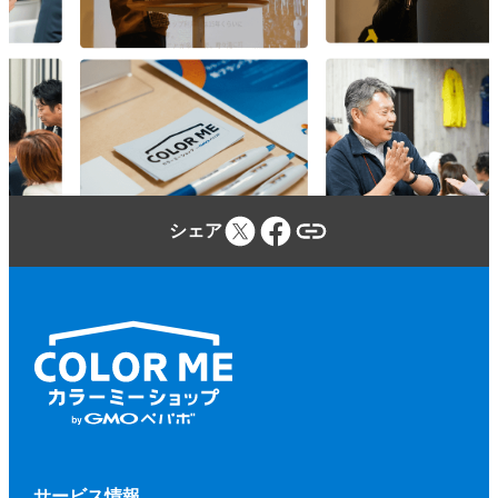
参加者は、カラーミーショップ利用規約、
本規約、本イベントに関する当社のウェブ
サイトに定める事項及び本イベントの開催
場所・施設等の定める規程等（併せて、以
下「本規約等」といいます。）を遵守しな
ければならないものとします。
参加者が本規約等に違反し、又は違反する
シェア
おそれがあると当社が判断した場合、当社
（当社が本イベントに関して業務を委託す
る第三者を含みます。）は、参加者に対し
て、参加申込みの拒否、参加の取り消しを
いつでもできるものとします。
前項に基づく措置を行う場合、当社は、そ
の理由等を参加者に開示する義務を負わな
いものとします。
第２項に基づく、参加申込みの拒否、参加
サービス情報