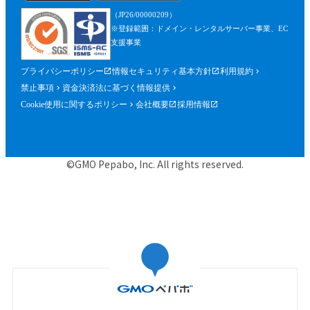
を含みます。）が確認できるものを含むが
（JP26/00000209）
これに限られません。）の提出を求めるこ
※登録範囲：ドメイン・レンタルサーバー事業、EC
とができるものとし、参加者はこれに従う
支援事業
ものとします。
プライバシーポリシー
情報セキュリティ基本方針
利用規約
第５条（参加申込）
禁止事項
資金決済法に基づく情報提供
参加申込は、当社が提供する申込専用ペー
Cookie使用に関するポリシー
会社概要
採用情報
ジにおいて、当社指定事項を入力の上、行
うものとします。
当社は、前項に基づく参加申込について承
©GMO Pepabo, Inc. All rights reserved.
諾するときは、申込者に対して申込みを承
諾する旨の電子メールを申込時に入力した
メールアドレス宛に送信するものとし、そ
の送信の時点で、本規約に基づく本イベン
トの参加に関する契約（以下「参加契約」
といいます。）が成立するものとします。
当社は、申込者に対し、第１項に基づく参