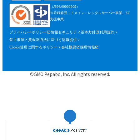
を含みます。）が確認できるものを含むが
（JP26/00000209）
これに限られません。）の提出を求めるこ
※登録範囲：ドメイン・レンタルサーバー事業、EC
とができるものとし、参加者はこれに従う
支援事業
ものとします。
プライバシーポリシー
情報セキュリティ基本方針
利用規約
第５条（参加申込）
禁止事項
資金決済法に基づく情報提供
参加申込は、当社が提供する申込専用ペー
Cookie使用に関するポリシー
会社概要
採用情報
ジにおいて、当社指定事項を入力の上、行
うものとします。
当社は、前項に基づく参加申込について承
©GMO Pepabo, Inc. All rights reserved.
諾するときは、申込者に対して申込みを承
諾する旨の電子メールを申込時に入力した
メールアドレス宛に送信するものとし、そ
の送信の時点で、本規約に基づく本イベン
トの参加に関する契約（以下「参加契約」
といいます。）が成立するものとします。
当社は、申込者に対し、第１項に基づく参