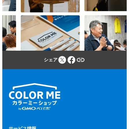
参加者は、カラーミーショップ利用規約、
本規約、本イベントに関する当社のウェブ
サイトに定める事項及び本イベントの開催
場所・施設等の定める規程等（併せて、以
下「本規約等」といいます。）を遵守しな
ければならないものとします。
参加者が本規約等に違反し、又は違反する
シェア
おそれがあると当社が判断した場合、当社
（当社が本イベントに関して業務を委託す
る第三者を含みます。）は、参加者に対し
て、参加申込みの拒否、参加の取り消しを
いつでもできるものとします。
前項に基づく措置を行う場合、当社は、そ
の理由等を参加者に開示する義務を負わな
いものとします。
第２項に基づく、参加申込みの拒否、参加
サービス情報