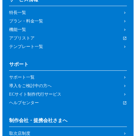
の取り消しによって、参加者又は第三者が
特長一覧
被った損害等について、当社は一切の責任
プラン・料金一覧
を負わないものとします。
機能一覧
第４条（参加資格）
アプリストア
参加者は、当社所定の方法により申し込み
テンプレート一覧
を行った方であって、本イベントの開催趣
旨等に照らし、当社が申し込みを承諾した
サポート
方（法人、個人を問いません。）としま
す。
サポート一覧
前項にもかかわらず、以下の各号に該当す
導入をご検討中の方へ
るおそれがあると当社が判断した場合は、
ECサイト制作代行サービス
当社は承諾を取り消すことができるものと
ヘルプセンター
します。
暴力団、反政府組織その他の反社会的組
制作会社・提携会社さまへ
織であるか、若しくはそれらの構成員又
取次店制度