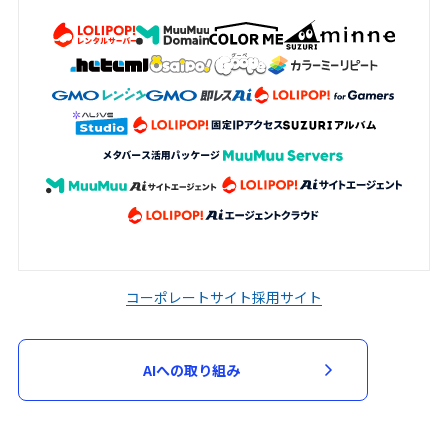
加申込において審査が必要と判断した場
合、当該審査のため必要な資料の提出を求
める場合があります。申込者は、当社から
資料の提出を求められた場合には、速やか
に指定された資料を提出するものとしま
す。
当社は、次の各号に該当する場合には、参
加申込を承諾せず又は参加契約を取り消す
ことができるものとします。
入力された指定事項の全部又は一部に虚
偽、不正確又は誤りがあった場合
コーポレートサイト
採用サイト
申込者又は参加者が、過去に当社が運営
するサービスの利用停止等の処分を受け
AIへの取り組み
ている場合
第３項に基づく資料の提出がない場合
その他当社が不適当と判断した場合