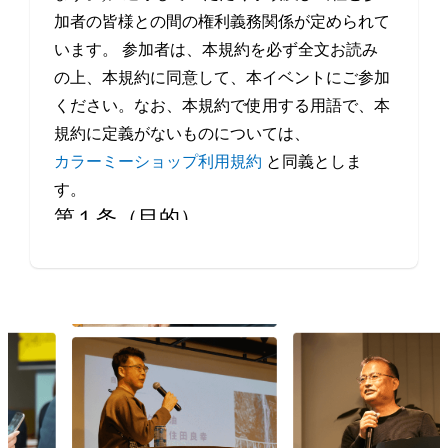
加者の皆様との間の権利義務関係が定められて
います。 参加者は、本規約を必ず全文お読み
の上、本規約に同意して、本イベントにご参加
ください。なお、本規約で使用する用語で、本
規約に定義がないものについては、
カラーミーショップ利用規約
と同義としま
す。
第１条（目的）
本イベントは、当社が、事業者や制作会社など
Eコマースにかかわるすべての方の交流・情報
交換の機会を提供することを目的とします。
第２条（本イベントの開催日程）
本イベントの開催場所（オンラインによる開催
を含みます。）、開催日時等は、本サービスの
ウェブサイト上で定めます。
第３条（規約の履行）