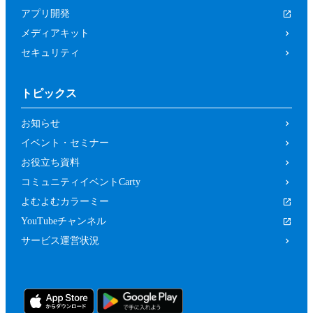
は関係者、又はこれらの者と何らかの関
アプリ開発
係がある方
メディアキット
未成年者、成年被後見人、被保佐人又は
セキュリティ
被補助人のいずれかであって、本規約に
従って本イベントに参加することについ
トピックス
て、法定代理人、後見人､保佐人又は補
助人の同意等を得ていない方
お知らせ
カラーミーショップ利用規約、又は当社
イベント・セミナー
の運営するサービスの利用規約に違反し
お役立ち資料
ている方又は違反するおそれがあると当
コミュニティイベントCarty
社が判断した方
よむよむカラーミー
前２項のため、当社は、参加者（参加の申
YouTubeチャンネル
し込みをした者を含みます。）に対し、当
サービス運営状況
社が必要と判断する資料（本イベントの参
加に関する法定代理人等の同意の有無等を
確認するための情報（法定代理人の連絡先