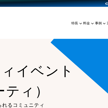
dPress導入
雑貨販売
サービスを見る
運営ノウハウを見る
ンを見る
プランを比較する
EC（海外販売）
を見る
事例資料をみる
イン制作代行
イベント・セミナー
ミアム
料金シミュレーション
特長
料金
事例
ンディングの強化
インタビュー
食品
代行
コミュニティイベントCart
ジ
他社サービスとの比較
ざまな販売方法
ップ事例
ファッション
・API連携代行
よむよむカラーミー
ュラー
につながる集客
雑貨
YouTubeチャンネル
ッピングカート
ロイヤリティを向上
ティイベント
イルアプリ
店舗との連携
カーティ）
られるコミュニティ