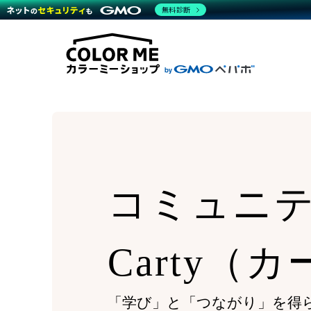
商材一覧を見る
無料診断
Wor
代行
運営サポート
機能一覧を見る
プラ
越境
料金
事例
デザ
事例
サポート一覧を見る
プレ
ブラ
事例
設定
プラン・料金一覧を見る
ラー
お役立ち資料を見る
さま
ショ
開発
レギ
売上
ショ
顧客
コミュニ
モバ
複数
Carty（
「学び」と「つながり」を得