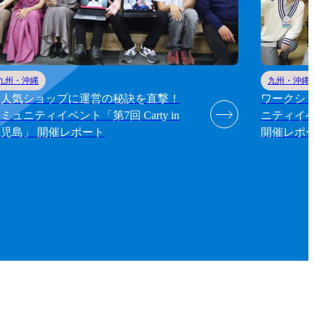
九州・沖縄
九州・沖縄
ワークシ
大人気ショップに運営の秘訣を直撃！
ニティイベン
ミュニティイベント「第7回 Carty in
開催レポ
鹿児島」 開催レポート