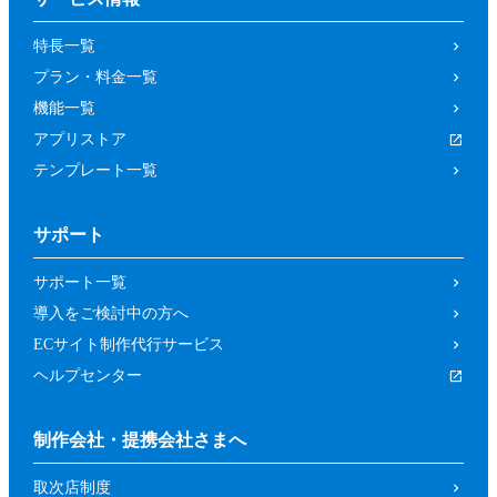
の取り消しによって、参加者又は第三者が
特長一覧
被った損害等について、当社は一切の責任
プラン・料金一覧
を負わないものとします。
機能一覧
第４条（参加資格）
アプリストア
参加者は、当社所定の方法により申し込み
テンプレート一覧
を行った方であって、本イベントの開催趣
旨等に照らし、当社が申し込みを承諾した
サポート
方（法人、個人を問いません。）としま
す。
サポート一覧
前項にもかかわらず、以下の各号に該当す
導入をご検討中の方へ
るおそれがあると当社が判断した場合は、
ECサイト制作代行サービス
当社は承諾を取り消すことができるものと
ヘルプセンター
します。
暴力団、反政府組織その他の反社会的組
制作会社・提携会社さまへ
織であるか、若しくはそれらの構成員又
取次店制度