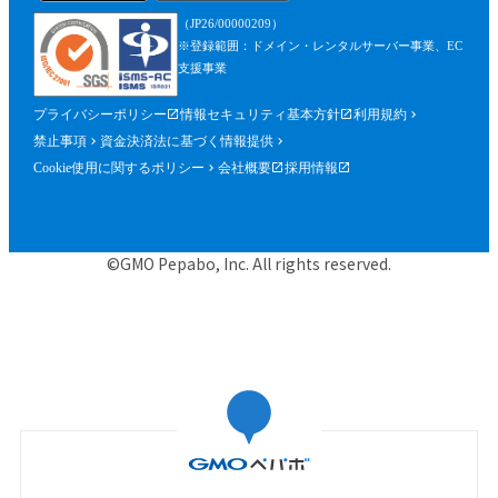
を含みます。）が確認できるものを含むが
（JP26/00000209）
これに限られません。）の提出を求めるこ
※登録範囲：ドメイン・レンタルサーバー事業、EC
とができるものとし、参加者はこれに従う
支援事業
ものとします。
プライバシーポリシー
情報セキュリティ基本方針
利用規約
第５条（参加申込）
禁止事項
資金決済法に基づく情報提供
参加申込は、当社が提供する申込専用ペー
Cookie使用に関するポリシー
会社概要
採用情報
ジにおいて、当社指定事項を入力の上、行
うものとします。
当社は、前項に基づく参加申込について承
©GMO Pepabo, Inc. All rights reserved.
諾するときは、申込者に対して申込みを承
諾する旨の電子メールを申込時に入力した
メールアドレス宛に送信するものとし、そ
の送信の時点で、本規約に基づく本イベン
トの参加に関する契約（以下「参加契約」
といいます。）が成立するものとします。
当社は、申込者に対し、第１項に基づく参