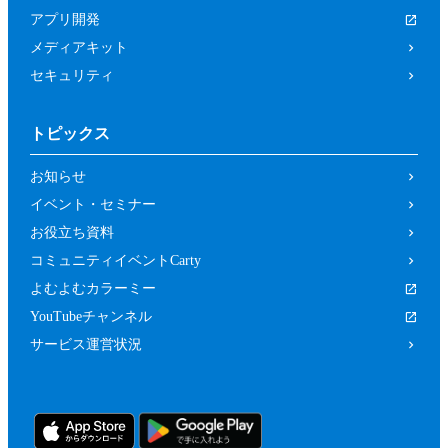
は関係者、又はこれらの者と何らかの関
アプリ開発
係がある方
メディアキット
未成年者、成年被後見人、被保佐人又は
セキュリティ
被補助人のいずれかであって、本規約に
従って本イベントに参加することについ
トピックス
て、法定代理人、後見人､保佐人又は補
助人の同意等を得ていない方
お知らせ
カラーミーショップ利用規約、又は当社
イベント・セミナー
の運営するサービスの利用規約に違反し
お役立ち資料
ている方又は違反するおそれがあると当
コミュニティイベントCarty
社が判断した方
よむよむカラーミー
前２項のため、当社は、参加者（参加の申
YouTubeチャンネル
し込みをした者を含みます。）に対し、当
サービス運営状況
社が必要と判断する資料（本イベントの参
加に関する法定代理人等の同意の有無等を
確認するための情報（法定代理人の連絡先