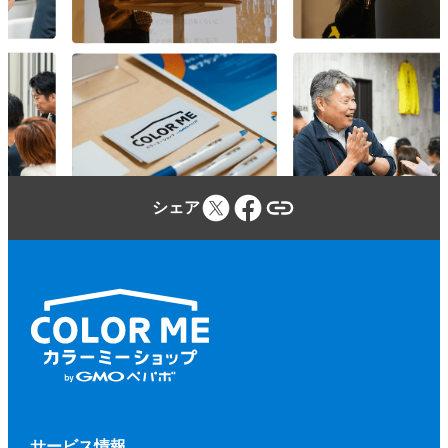
参加者は、カラーミーショップ利用規約、
本規約、本イベントに関する当社のウェブ
サイトに定める事項及び本イベントの開催
場所・施設等の定める規程等（併せて、以
下「本規約等」といいます。）を遵守しな
ければならないものとします。
参加者が本規約等に違反し、又は違反する
シェア
おそれがあると当社が判断した場合、当社
（当社が本イベントに関して業務を委託す
る第三者を含みます。）は、参加者に対し
て、参加申込みの拒否、参加の取り消しを
いつでもできるものとします。
前項に基づく措置を行う場合、当社は、そ
の理由等を参加者に開示する義務を負わな
いものとします。
第２項に基づく、参加申込みの拒否、参加
サービス情報