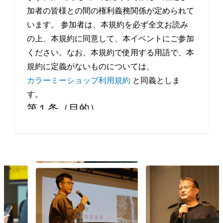
加者の皆様との間の権利義務関係が定められて
います。 参加者は、本規約を必ず全文お読み
の上、本規約に同意して、本イベントにご参加
ください。なお、本規約で使用する用語で、本
規約に定義がないものについては、
カラーミーショップ利用規約
と同義としま
す。
第１条（目的）
本イベントは、当社が、事業者や制作会社など
Eコマースにかかわるすべての方の交流・情報
交換の機会を提供することを目的とします。
第２条（本イベントの開催日程）
本イベントの開催場所（オンラインによる開催
を含みます。）、開催日時等は、本サービスの
ウェブサイト上で定めます。
第３条（規約の履行）