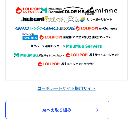
加申込において審査が必要と判断した場
合、当該審査のため必要な資料の提出を求
める場合があります。申込者は、当社から
資料の提出を求められた場合には、速やか
に指定された資料を提出するものとしま
す。
当社は、次の各号に該当する場合には、参
加申込を承諾せず又は参加契約を取り消す
ことができるものとします。
入力された指定事項の全部又は一部に虚
偽、不正確又は誤りがあった場合
コーポレートサイト
採用サイト
申込者又は参加者が、過去に当社が運営
するサービスの利用停止等の処分を受け
AIへの取り組み
ている場合
第３項に基づく資料の提出がない場合
その他当社が不適当と判断した場合