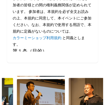
加者の皆様との間の権利義務関係が定められて
います。 参加者は、本規約を必ず全文お読み
の上、本規約に同意して、本イベントにご参加
ください。なお、本規約で使用する用語で、本
規約に定義がないものについては、
カラーミーショップ利用規約
と同義としま
す。
第１条（目的）
本イベントは、当社が、事業者や制作会社など
Eコマースにかかわるすべての方の交流・情報
交換の機会を提供することを目的とします。
第２条（本イベントの開催日程）
本イベントの開催場所（オンラインによる開催
を含みます。）、開催日時等は、本サービスの
ウェブサイト上で定めます。
第３条（規約の履行）