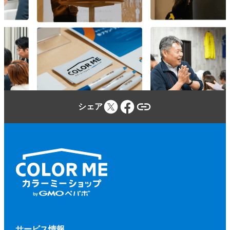
参加者は、カラーミーショップ利用規約、
本規約、本イベントに関する当社のウェブ
サイトに定める事項及び本イベントの開催
場所・施設等の定める規程等（併せて、以
下「本規約等」といいます。）を遵守しな
ければならないものとします。
参加者が本規約等に違反し、又は違反する
シェア
おそれがあると当社が判断した場合、当社
（当社が本イベントに関して業務を委託す
る第三者を含みます。）は、参加者に対し
て、参加申込みの拒否、参加の取り消しを
いつでもできるものとします。
前項に基づく措置を行う場合、当社は、そ
の理由等を参加者に開示する義務を負わな
いものとします。
第２項に基づく、参加申込みの拒否、参加
サービス情報