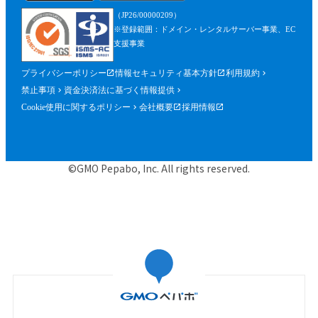
を含みます。）が確認できるものを含むが
（JP26/00000209）
これに限られません。）の提出を求めるこ
※登録範囲：ドメイン・レンタルサーバー事業、EC
とができるものとし、参加者はこれに従う
支援事業
ものとします。
プライバシーポリシー
情報セキュリティ基本方針
利用規約
第５条（参加申込）
禁止事項
資金決済法に基づく情報提供
参加申込は、当社が提供する申込専用ペー
Cookie使用に関するポリシー
会社概要
採用情報
ジにおいて、当社指定事項を入力の上、行
うものとします。
当社は、前項に基づく参加申込について承
©GMO Pepabo, Inc. All rights reserved.
諾するときは、申込者に対して申込みを承
諾する旨の電子メールを申込時に入力した
メールアドレス宛に送信するものとし、そ
の送信の時点で、本規約に基づく本イベン
トの参加に関する契約（以下「参加契約」
といいます。）が成立するものとします。
当社は、申込者に対し、第１項に基づく参