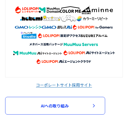
加申込において審査が必要と判断した場
合、当該審査のため必要な資料の提出を求
める場合があります。申込者は、当社から
資料の提出を求められた場合には、速やか
に指定された資料を提出するものとしま
す。
当社は、次の各号に該当する場合には、参
加申込を承諾せず又は参加契約を取り消す
ことができるものとします。
入力された指定事項の全部又は一部に虚
偽、不正確又は誤りがあった場合
コーポレートサイト
採用サイト
申込者又は参加者が、過去に当社が運営
するサービスの利用停止等の処分を受け
AIへの取り組み
ている場合
第３項に基づく資料の提出がない場合
その他当社が不適当と判断した場合