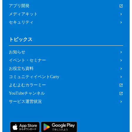
は関係者、又はこれらの者と何らかの関
アプリ開発
係がある方
メディアキット
未成年者、成年被後見人、被保佐人又は
セキュリティ
被補助人のいずれかであって、本規約に
従って本イベントに参加することについ
トピックス
て、法定代理人、後見人､保佐人又は補
助人の同意等を得ていない方
お知らせ
カラーミーショップ利用規約、又は当社
イベント・セミナー
の運営するサービスの利用規約に違反し
お役立ち資料
ている方又は違反するおそれがあると当
コミュニティイベントCarty
社が判断した方
よむよむカラーミー
前２項のため、当社は、参加者（参加の申
YouTubeチャンネル
し込みをした者を含みます。）に対し、当
サービス運営状況
社が必要と判断する資料（本イベントの参
加に関する法定代理人等の同意の有無等を
確認するための情報（法定代理人の連絡先