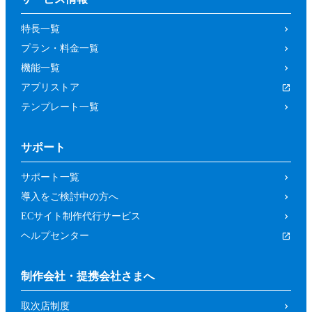
の取り消しによって、参加者又は第三者が
特長一覧
被った損害等について、当社は一切の責任
プラン・料金一覧
を負わないものとします。
機能一覧
第４条（参加資格）
アプリストア
参加者は、当社所定の方法により申し込み
テンプレート一覧
を行った方であって、本イベントの開催趣
旨等に照らし、当社が申し込みを承諾した
サポート
方（法人、個人を問いません。）としま
す。
サポート一覧
前項にもかかわらず、以下の各号に該当す
導入をご検討中の方へ
るおそれがあると当社が判断した場合は、
ECサイト制作代行サービス
当社は承諾を取り消すことができるものと
ヘルプセンター
します。
暴力団、反政府組織その他の反社会的組
制作会社・提携会社さまへ
織であるか、若しくはそれらの構成員又
取次店制度