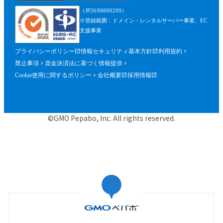
を含みます。）が確認できるものを含むが
（JP26/00000209）
これに限られません。）の提出を求めるこ
※登録範囲：ドメイン・レンタルサーバー事業、EC
とができるものとし、参加者はこれに従う
支援事業
ものとします。
プライバシーポリシー
情報セキュリティ基本方針
利用規約
第５条（参加申込）
禁止事項
資金決済法に基づく情報提供
参加申込は、当社が提供する申込専用ペー
Cookie使用に関するポリシー
会社概要
採用情報
ジにおいて、当社指定事項を入力の上、行
うものとします。
当社は、前項に基づく参加申込について承
©GMO Pepabo, Inc. All rights reserved.
諾するときは、申込者に対して申込みを承
諾する旨の電子メールを申込時に入力した
メールアドレス宛に送信するものとし、そ
の送信の時点で、本規約に基づく本イベン
トの参加に関する契約（以下「参加契約」
といいます。）が成立するものとします。
当社は、申込者に対し、第１項に基づく参