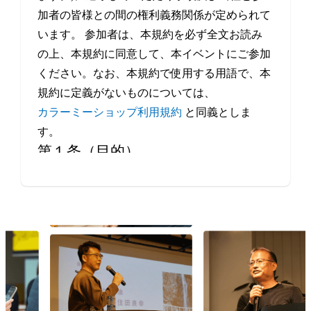
加者の皆様との間の権利義務関係が定められて
います。 参加者は、本規約を必ず全文お読み
の上、本規約に同意して、本イベントにご参加
ください。なお、本規約で使用する用語で、本
規約に定義がないものについては、
カラーミーショップ利用規約
と同義としま
す。
第１条（目的）
本イベントは、当社が、事業者や制作会社など
Eコマースにかかわるすべての方の交流・情報
交換の機会を提供することを目的とします。
第２条（本イベントの開催日程）
本イベントの開催場所（オンラインによる開催
を含みます。）、開催日時等は、本サービスの
ウェブサイト上で定めます。
第３条（規約の履行）