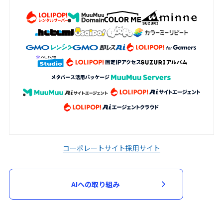
加申込において審査が必要と判断した場
合、当該審査のため必要な資料の提出を求
める場合があります。申込者は、当社から
資料の提出を求められた場合には、速やか
に指定された資料を提出するものとしま
す。
当社は、次の各号に該当する場合には、参
加申込を承諾せず又は参加契約を取り消す
ことができるものとします。
入力された指定事項の全部又は一部に虚
偽、不正確又は誤りがあった場合
コーポレートサイト
採用サイト
申込者又は参加者が、過去に当社が運営
するサービスの利用停止等の処分を受け
AIへの取り組み
ている場合
第３項に基づく資料の提出がない場合
その他当社が不適当と判断した場合