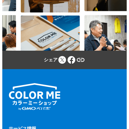
参加者は、カラーミーショップ利用規約、
本規約、本イベントに関する当社のウェブ
サイトに定める事項及び本イベントの開催
場所・施設等の定める規程等（併せて、以
下「本規約等」といいます。）を遵守しな
ければならないものとします。
参加者が本規約等に違反し、又は違反する
シェア
おそれがあると当社が判断した場合、当社
（当社が本イベントに関して業務を委託す
る第三者を含みます。）は、参加者に対し
て、参加申込みの拒否、参加の取り消しを
いつでもできるものとします。
前項に基づく措置を行う場合、当社は、そ
の理由等を参加者に開示する義務を負わな
いものとします。
第２項に基づく、参加申込みの拒否、参加
サービス情報