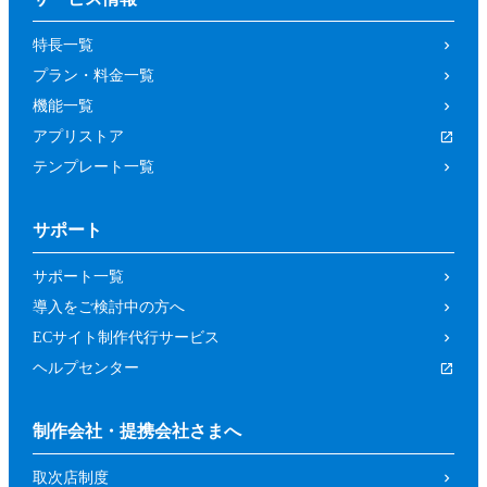
の取り消しによって、参加者又は第三者が
特長一覧
被った損害等について、当社は一切の責任
プラン・料金一覧
を負わないものとします。
機能一覧
第４条（参加資格）
アプリストア
参加者は、当社所定の方法により申し込み
テンプレート一覧
を行った方であって、本イベントの開催趣
旨等に照らし、当社が申し込みを承諾した
サポート
方（法人、個人を問いません。）としま
す。
サポート一覧
前項にもかかわらず、以下の各号に該当す
導入をご検討中の方へ
るおそれがあると当社が判断した場合は、
ECサイト制作代行サービス
当社は承諾を取り消すことができるものと
ヘルプセンター
します。
暴力団、反政府組織その他の反社会的組
制作会社・提携会社さまへ
織であるか、若しくはそれらの構成員又
取次店制度