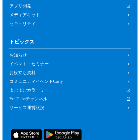
は関係者、又はこれらの者と何らかの関
アプリ開発
係がある方
メディアキット
未成年者、成年被後見人、被保佐人又は
セキュリティ
被補助人のいずれかであって、本規約に
従って本イベントに参加することについ
トピックス
て、法定代理人、後見人､保佐人又は補
助人の同意等を得ていない方
お知らせ
カラーミーショップ利用規約、又は当社
イベント・セミナー
の運営するサービスの利用規約に違反し
お役立ち資料
ている方又は違反するおそれがあると当
コミュニティイベントCarty
社が判断した方
よむよむカラーミー
前２項のため、当社は、参加者（参加の申
YouTubeチャンネル
し込みをした者を含みます。）に対し、当
サービス運営状況
社が必要と判断する資料（本イベントの参
加に関する法定代理人等の同意の有無等を
確認するための情報（法定代理人の連絡先