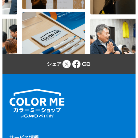
参加者は、カラーミーショップ利用規約、
本規約、本イベントに関する当社のウェブ
サイトに定める事項及び本イベントの開催
場所・施設等の定める規程等（併せて、以
下「本規約等」といいます。）を遵守しな
ければならないものとします。
参加者が本規約等に違反し、又は違反する
シェア
おそれがあると当社が判断した場合、当社
（当社が本イベントに関して業務を委託す
る第三者を含みます。）は、参加者に対し
て、参加申込みの拒否、参加の取り消しを
いつでもできるものとします。
前項に基づく措置を行う場合、当社は、そ
の理由等を参加者に開示する義務を負わな
いものとします。
第２項に基づく、参加申込みの拒否、参加
サービス情報