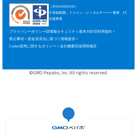
を含みます。）が確認できるものを含むが
（JP26/00000209）
これに限られません。）の提出を求めるこ
※登録範囲：ドメイン・レンタルサーバー事業、EC
とができるものとし、参加者はこれに従う
支援事業
ものとします。
プライバシーポリシー
情報セキュリティ基本方針
利用規約
第５条（参加申込）
禁止事項
資金決済法に基づく情報提供
参加申込は、当社が提供する申込専用ペー
Cookie使用に関するポリシー
会社概要
採用情報
ジにおいて、当社指定事項を入力の上、行
うものとします。
当社は、前項に基づく参加申込について承
©GMO Pepabo, Inc. All rights reserved.
諾するときは、申込者に対して申込みを承
諾する旨の電子メールを申込時に入力した
メールアドレス宛に送信するものとし、そ
の送信の時点で、本規約に基づく本イベン
トの参加に関する契約（以下「参加契約」
といいます。）が成立するものとします。
当社は、申込者に対し、第１項に基づく参