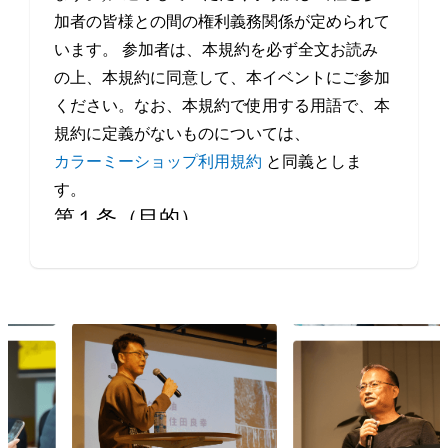
加者の皆様との間の権利義務関係が定められて
います。 参加者は、本規約を必ず全文お読み
の上、本規約に同意して、本イベントにご参加
ください。なお、本規約で使用する用語で、本
規約に定義がないものについては、
カラーミーショップ利用規約
と同義としま
す。
第１条（目的）
本イベントは、当社が、事業者や制作会社など
Eコマースにかかわるすべての方の交流・情報
交換の機会を提供することを目的とします。
第２条（本イベントの開催日程）
本イベントの開催場所（オンラインによる開催
を含みます。）、開催日時等は、本サービスの
ウェブサイト上で定めます。
第３条（規約の履行）