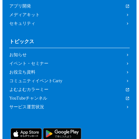
は関係者、又はこれらの者と何らかの関
アプリ開発
係がある方
メディアキット
未成年者、成年被後見人、被保佐人又は
セキュリティ
被補助人のいずれかであって、本規約に
従って本イベントに参加することについ
トピックス
て、法定代理人、後見人､保佐人又は補
助人の同意等を得ていない方
お知らせ
カラーミーショップ利用規約、又は当社
イベント・セミナー
の運営するサービスの利用規約に違反し
お役立ち資料
ている方又は違反するおそれがあると当
コミュニティイベントCarty
社が判断した方
よむよむカラーミー
前２項のため、当社は、参加者（参加の申
YouTubeチャンネル
し込みをした者を含みます。）に対し、当
サービス運営状況
社が必要と判断する資料（本イベントの参
加に関する法定代理人等の同意の有無等を
確認するための情報（法定代理人の連絡先