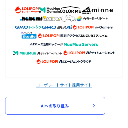
加申込において審査が必要と判断した場
合、当該審査のため必要な資料の提出を求
める場合があります。申込者は、当社から
資料の提出を求められた場合には、速やか
に指定された資料を提出するものとしま
す。
当社は、次の各号に該当する場合には、参
加申込を承諾せず又は参加契約を取り消す
ことができるものとします。
入力された指定事項の全部又は一部に虚
偽、不正確又は誤りがあった場合
コーポレートサイト
採用サイト
申込者又は参加者が、過去に当社が運営
するサービスの利用停止等の処分を受け
AIへの取り組み
ている場合
第３項に基づく資料の提出がない場合
その他当社が不適当と判断した場合