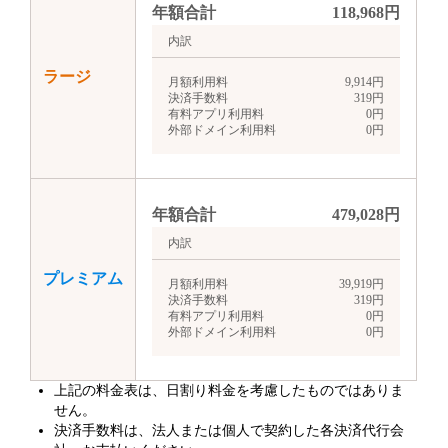
年額合計
118,968
円
内訳
ラージ
月額利用料
9,914
円
決済手数料
319
円
有料アプリ利用料
0
円
外部ドメイン利用料
0
円
年額合計
479,028
円
内訳
プレミアム
月額利用料
39,919
円
決済手数料
319
円
有料アプリ利用料
0
円
外部ドメイン利用料
0
円
上記の料金表は、日割り料金を考慮したものではありま
せん。
決済手数料は、法人または個人で契約した各決済代行会