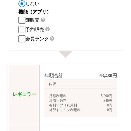
しない
機能（アプリ）
卸販売
予約販売
会員ランク
年額合計
63,480
円
内訳
レギュラー
月額利用料
5,290
円
決済手数料
340
円
有料アプリ利用料
0
円
外部ドメイン利用料
0
円