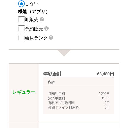
しない
機能（アプリ）
卸販売
予約販売
会員ランク
年額合計
63,480
円
内訳
レギュラー
月額利用料
5,290
円
決済手数料
340
円
有料アプリ利用料
0
円
外部ドメイン利用料
0
円