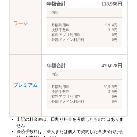
年額合計
118,968
円
内訳
ラージ
月額利用料
9,914
円
決済手数料
319
円
有料アプリ利用料
0
円
外部ドメイン利用料
0
円
年額合計
479,028
円
内訳
プレミアム
月額利用料
39,919
円
決済手数料
319
円
有料アプリ利用料
0
円
外部ドメイン利用料
0
円
上記の料金表は、日割り料金を考慮したものではありま
せん。
決済手数料は、法人または個人で契約した各決済代行会