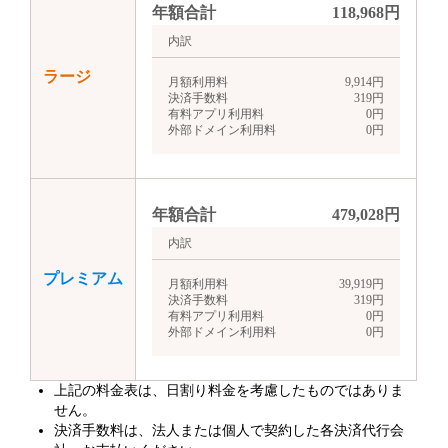
年額合計
118,968
円
内訳
ラージ
月額利用料
9,914
円
決済手数料
319
円
有料アプリ利用料
0
円
外部ドメイン利用料
0
円
年額合計
479,028
円
内訳
プレミアム
月額利用料
39,919
円
決済手数料
319
円
有料アプリ利用料
0
円
外部ドメイン利用料
0
円
上記の料金表は、日割り料金を考慮したものではありま
せん。
決済手数料は、法人または個人で契約した各決済代行会