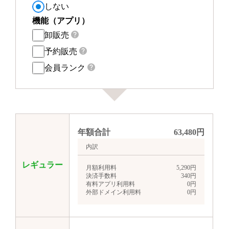
しない
機能（アプリ）
卸販売
予約販売
会員ランク
年額合計
63,480
円
内訳
レギュラー
月額利用料
5,290
円
決済手数料
340
円
有料アプリ利用料
0
円
外部ドメイン利用料
0
円