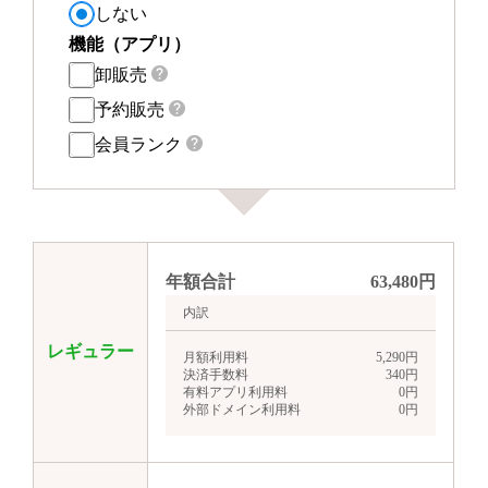
しない
機能（アプリ）
卸販売
予約販売
会員ランク
年額合計
63,480
円
内訳
レギュラー
月額利用料
5,290
円
決済手数料
340
円
有料アプリ利用料
0
円
外部ドメイン利用料
0
円