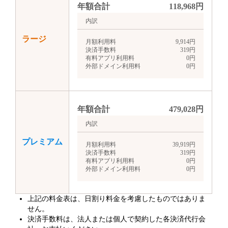
年額合計
118,968
円
内訳
ラージ
月額利用料
9,914
円
決済手数料
319
円
有料アプリ利用料
0
円
外部ドメイン利用料
0
円
年額合計
479,028
円
内訳
プレミアム
月額利用料
39,919
円
決済手数料
319
円
有料アプリ利用料
0
円
外部ドメイン利用料
0
円
上記の料金表は、日割り料金を考慮したものではありま
せん。
決済手数料は、法人または個人で契約した各決済代行会