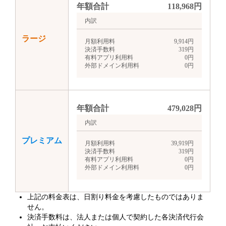
年額合計
118,968
円
内訳
ラージ
月額利用料
9,914
円
決済手数料
319
円
有料アプリ利用料
0
円
外部ドメイン利用料
0
円
年額合計
479,028
円
内訳
プレミアム
月額利用料
39,919
円
決済手数料
319
円
有料アプリ利用料
0
円
外部ドメイン利用料
0
円
上記の料金表は、日割り料金を考慮したものではありま
せん。
決済手数料は、法人または個人で契約した各決済代行会