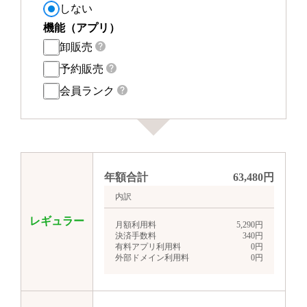
しない
機能（アプリ）
卸販売
予約販売
会員ランク
年額合計
63,480
円
内訳
レギュラー
月額利用料
5,290
円
決済手数料
340
円
有料アプリ利用料
0
円
外部ドメイン利用料
0
円