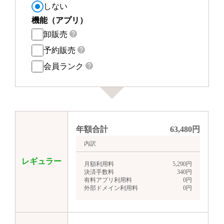
しない
機能（アプリ）
卸販売
予約販売
会員ランク
年額合計
63,480
円
内訳
レギュラー
月額利用料
5,290
円
決済手数料
340
円
有料アプリ利用料
0
円
外部ドメイン利用料
0
円