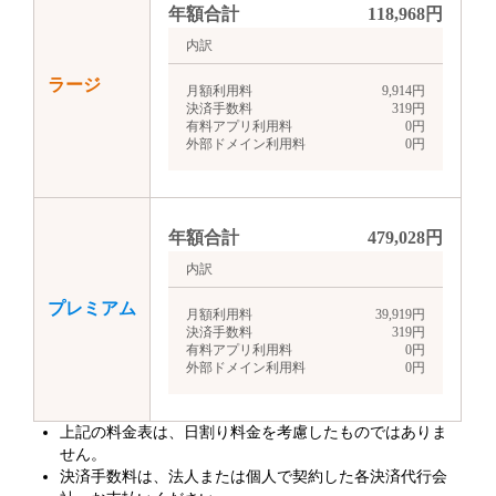
年額合計
118,968
円
内訳
ラージ
月額利用料
9,914
円
決済手数料
319
円
有料アプリ利用料
0
円
外部ドメイン利用料
0
円
年額合計
479,028
円
内訳
プレミアム
月額利用料
39,919
円
決済手数料
319
円
有料アプリ利用料
0
円
外部ドメイン利用料
0
円
上記の料金表は、日割り料金を考慮したものではありま
せん。
決済手数料は、法人または個人で契約した各決済代行会