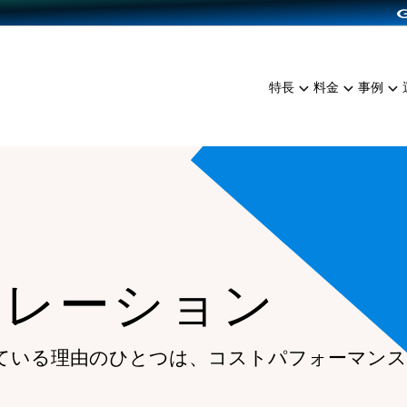
dPress導入
雑貨販売
サービスを見る
運営ノウハウを見る
ンを見る
プランを比較する
EC（海外販売）
を見る
事例資料をみる
イン制作代行
イベント・セミナー
ミアム
料金シミュレーション
特長
料金
事例
ンディングの強化
インタビュー
食品
代行
コミュニティイベントCart
ジ
他社サービスとの比較
ざまな販売方法
ップ事例
ファッション
・API連携代行
よむよむカラーミー
ュラー
につながる集客
雑貨
YouTubeチャンネル
ッピングカート
ロイヤリティを向上
イルアプリ
ュレーション
店舗との連携
ている理由のひとつは、
コストパフォーマンス