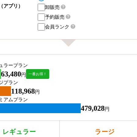
（アプリ）
卸販売
予約販売
会員ランク
ュラープラン
63,480
一番お得！
円
ジプラン
118,968
円
ミアムプラン
479,028
円
レギュラー
ラージ