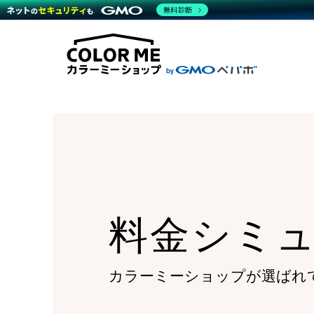
商材一覧を見る
無料診断
Wor
代行
運営サポート
機能一覧を見る
プラ
越境
料金
事例
デザ
事例
サポート一覧を見る
プレ
ブラ
事例
設定
プラン・料金一覧を見る
ラー
お役立ち資料を見る
さま
ショ
開発
レギ
売上
ショ
顧客
モバ
料金シミ
複数
カラーミーショップが
選ばれ