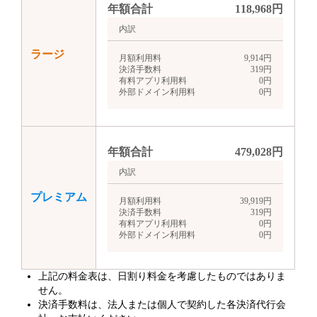
年額合計
118,968
円
内訳
ラージ
月額利用料
9,914
円
決済手数料
319
円
有料アプリ利用料
0
円
外部ドメイン利用料
0
円
年額合計
479,028
円
内訳
プレミアム
月額利用料
39,919
円
決済手数料
319
円
有料アプリ利用料
0
円
外部ドメイン利用料
0
円
上記の料金表は、日割り料金を考慮したものではありま
せん。
決済手数料は、法人または個人で契約した各決済代行会