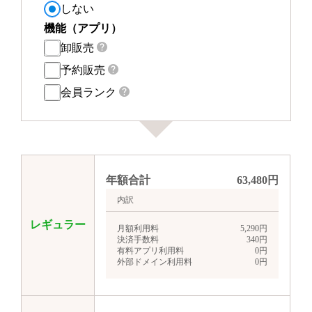
しない
機能（アプリ）
卸販売
予約販売
会員ランク
年額合計
63,480
円
内訳
レギュラー
月額利用料
5,290
円
決済手数料
340
円
有料アプリ利用料
0
円
外部ドメイン利用料
0
円