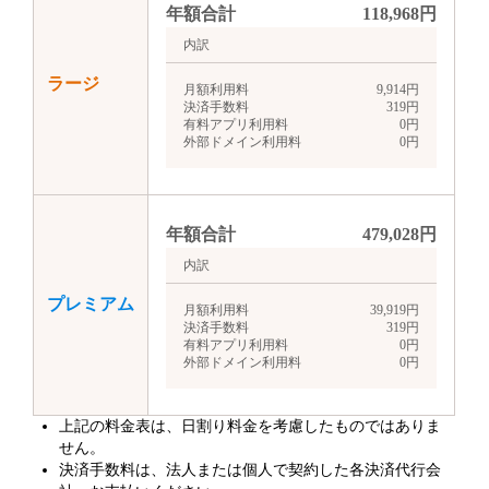
年額合計
118,968
円
内訳
ラージ
月額利用料
9,914
円
決済手数料
319
円
有料アプリ利用料
0
円
外部ドメイン利用料
0
円
年額合計
479,028
円
内訳
プレミアム
月額利用料
39,919
円
決済手数料
319
円
有料アプリ利用料
0
円
外部ドメイン利用料
0
円
上記の料金表は、日割り料金を考慮したものではありま
せん。
決済手数料は、法人または個人で契約した各決済代行会