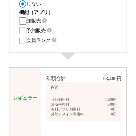
しない
機能（アプリ）
卸販売
予約販売
会員ランク
年額合計
63,480
円
内訳
レギュラー
月額利用料
5,290
円
決済手数料
340
円
有料アプリ利用料
0
円
外部ドメイン利用料
0
円