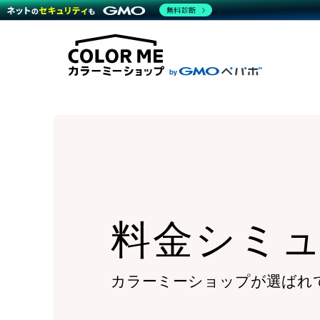
商材一覧を見る
無料診断
Wor
代行
運営サポート
機能一覧を見る
プラ
越境
料金
事例
デザ
事例
サポート一覧を見る
プレ
ブラ
事例
設定
プラン・料金一覧を見る
ラー
お役立ち資料を見る
さま
ショ
開発
レギ
売上
ショ
顧客
モバ
料金シミ
複数
カラーミーショップが
選ばれ