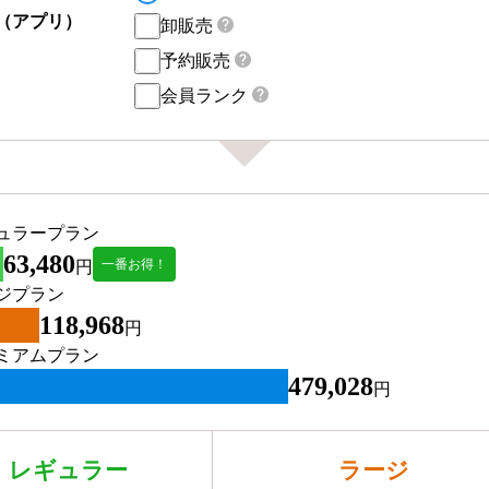
（アプリ）
卸販売
予約販売
会員ランク
ュラープラン
63,480
一番お得！
円
ジプラン
118,968
円
ミアムプラン
479,028
円
レギュラー
ラージ