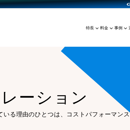
dPress導入
雑貨販売
サービスを見る
運営ノウハウを見る
ンを見る
プランを比較する
EC（海外販売）
を見る
事例資料をみる
イン制作代行
イベント・セミナー
ミアム
料金シミュレーション
特長
料金
事例
ンディングの強化
インタビュー
食品
代行
コミュニティイベントCart
ジ
他社サービスとの比較
ざまな販売方法
ップ事例
ファッション
・API連携代行
よむよむカラーミー
ュラー
につながる集客
雑貨
YouTubeチャンネル
ッピングカート
ロイヤリティを向上
イルアプリ
ュレーション
店舗との連携
ている理由のひとつは、
コストパフォーマンス