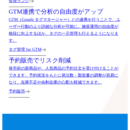
会員ランク
GTM連携で分析の自由度がアップ
GTM（Google タグマネージャー）との連携を行うことで、ユ
ーザー行動のより詳細な分析が可能に。施策運用の自由度が
格段に向上するほか、タグの一元管理も行えるようになりま
す。
タグ管理 for GTM
予約販売でリスク削減
発売前の新商品や、人気商品の予約注文を受け付けることが
できます。予約状況をもとに発注数・製造量の調整が容易に
なり、在庫不足や余剰在庫の心配も軽減できます。
予約販売