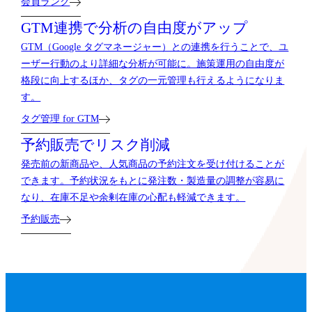
会員ランク
GTM連携で分析の自由度がアップ
GTM（Google タグマネージャー）との連携を行うことで、ユ
ーザー行動のより詳細な分析が可能に。施策運用の自由度が
格段に向上するほか、タグの一元管理も行えるようになりま
す。
タグ管理 for GTM
予約販売でリスク削減
発売前の新商品や、人気商品の予約注文を受け付けることが
できます。予約状況をもとに発注数・製造量の調整が容易に
なり、在庫不足や余剰在庫の心配も軽減できます。
予約販売