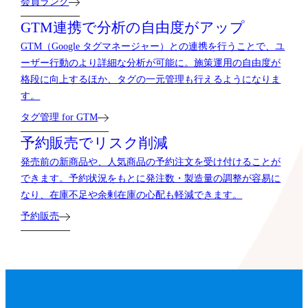
会員ランク
GTM連携で分析の自由度がアップ
GTM（Google タグマネージャー）との連携を行うことで、ユ
ーザー行動のより詳細な分析が可能に。施策運用の自由度が
格段に向上するほか、タグの一元管理も行えるようになりま
す。
タグ管理 for GTM
予約販売でリスク削減
発売前の新商品や、人気商品の予約注文を受け付けることが
できます。予約状況をもとに発注数・製造量の調整が容易に
なり、在庫不足や余剰在庫の心配も軽減できます。
予約販売