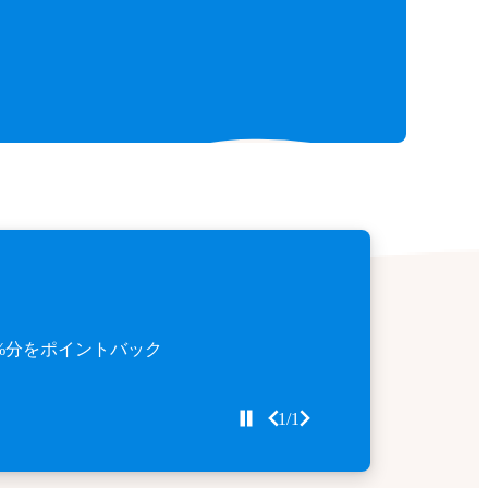
%分をポイントバック
1/1