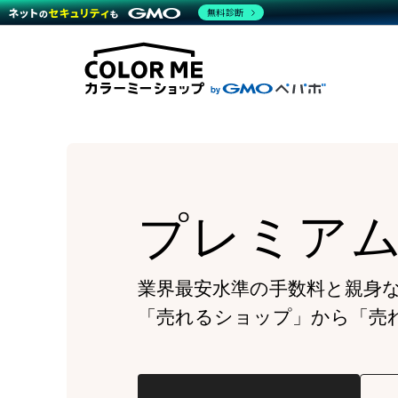
商材一覧を見る
無料診断
Wor
代行
運営サポート
機能一覧を見る
プラ
越境
料金
事例
デザ
事例
サポート一覧を見る
プレ
ブラ
事例
設定
プラン・料金一覧を見る
ラー
お役立ち資料を見る
さま
ショ
開発
レギ
売上
ショ
プレミア
顧客
モバ
複数
業界最安水準の手数料と親身
「売れるショップ」から「売