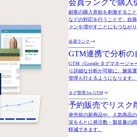
会員ランクで購入
顧客の購入意欲を刺激すること
などの対応を行うことで、自発
ァンを増やすことにもつながり
会員ランク
GTM連携で分析
GTM（Google タグマネ
り詳細な分析が可能に。施策運
管理も行えるようになります。
タグ管理 for GTM
予約販売でリスク
発売前の新商品や、人気商品の
況をもとに発注数・製造量の調
軽減できます。