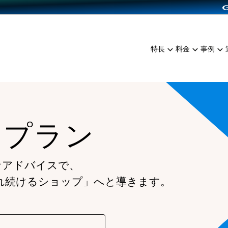
dPress導入
雑貨販売
サービスを見る
運営ノウハウを見る
ンを見る
プランを比較する
EC（海外販売）
を見る
事例資料をみる
イン制作代行
イベント・セミナー
ミアム
料金シミュレーション
特長
料金
事例
ンディングの強化
インタビュー
食品
代行
コミュニティイベントCart
ジ
他社サービスとの比較
ざまな販売方法
ップ事例
ファッション
・API連携代行
よむよむカラーミー
ュラー
につながる集客
雑貨
YouTubeチャンネル
ッピングカート
ムプラン
ロイヤリティを向上
イルアプリ
店舗との連携
なアドバイスで、
れ続けるショップ」へと導きます。