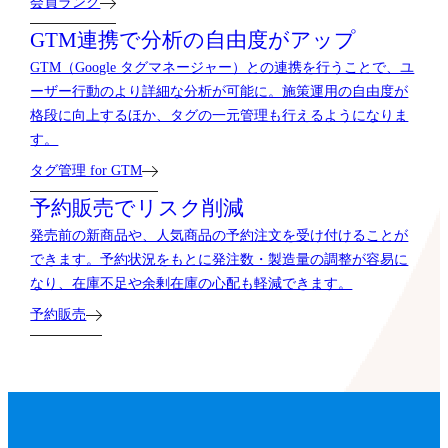
会員ランク
GTM連携で分析の自由度がアップ
GTM（Google タグマネージャー）との連携を行うことで、ユ
ーザー行動のより詳細な分析が可能に。施策運用の自由度が
格段に向上するほか、タグの一元管理も行えるようになりま
す。
タグ管理 for GTM
予約販売でリスク削減
発売前の新商品や、人気商品の予約注文を受け付けることが
できます。予約状況をもとに発注数・製造量の調整が容易に
なり、在庫不足や余剰在庫の心配も軽減できます。
予約販売