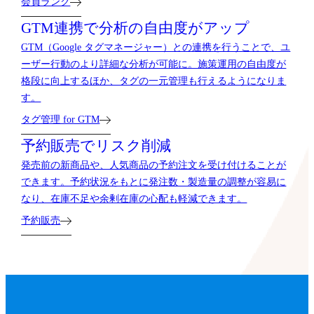
会員ランク
GTM連携で分析の自由度がアップ
GTM（Google タグマネージャー）との連携を行うことで、ユ
ーザー行動のより詳細な分析が可能に。施策運用の自由度が
格段に向上するほか、タグの一元管理も行えるようになりま
す。
タグ管理 for GTM
予約販売でリスク削減
発売前の新商品や、人気商品の予約注文を受け付けることが
できます。予約状況をもとに発注数・製造量の調整が容易に
なり、在庫不足や余剰在庫の心配も軽減できます。
予約販売