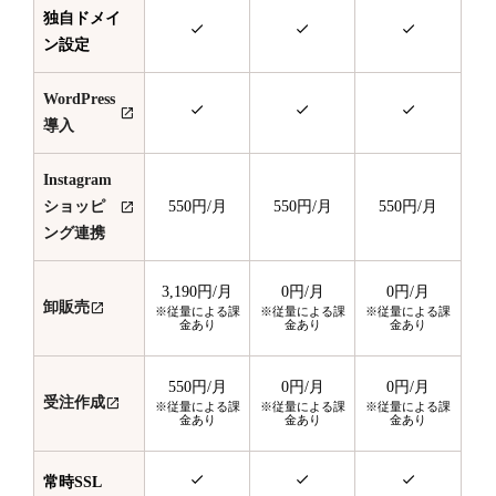
独自ドメイ
ン設定
WordPress
導入
Instagram
ショッピ
550円
/月
550円
/月
550円
/月
ング連携
3,190円
/月
0円
/月
0円
/月
卸販売
※従量による課
※従量による課
※従量による課
金あり
金あり
金あり
550円
/月
0円
/月
0円
/月
受注作成
※従量による課
※従量による課
※従量による課
金あり
金あり
金あり
常時SSL