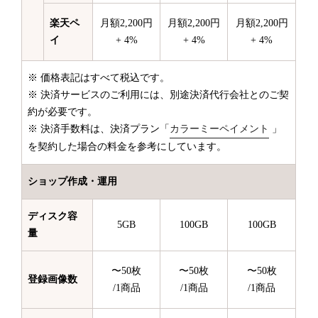
楽天ペ
月額2,200円
月額2,200円
月額2,200円
イ
+ 4%
+ 4%
+ 4%
※ 価格表記はすべて税込です。
※ 決済サービスのご利用には、別途決済代行会社とのご契
約が必要です。
※ 決済手数料は、決済プラン「
カラーミーペイメント
」
を契約した場合の料金を参考にしています。
ショップ作成・運用
ディスク容
5GB
100GB
100GB
量
〜50枚
〜50枚
〜50枚
登録画像数
/1商品
/1商品
/1商品