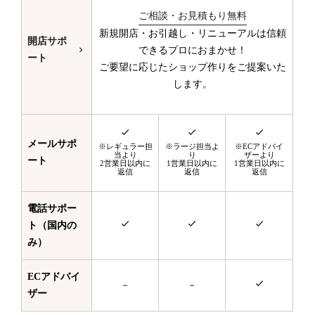
ご相談・お見積もり無料
新規開店・お引越し・リニューアルは信頼
開店サポ
できるプロにおまかせ！
ート
ご要望に応じたショップ作りをご提案いた
します。
メールサポ
※レギュラー担
※ラージ担当よ
※ECアドバイ
当より
り
ザーより
ート
2営業日以内に
1営業日以内に
1営業日以内に
返信
返信
返信
電話サポー
ト（国内の
み）
ECアドバイ
－
－
ザー