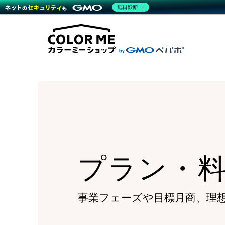
商材一覧を見る
無料診断
Wor
代行
運営サポート
機能一覧を見る
プラ
越境
料金
事例
デザ
事例
サポート一覧を見る
プレ
ブラ
事例
設定
プラン・料金一覧を見る
ラー
お役立ち資料を見る
さま
ショ
開発
レギ
売上
ショ
顧客
モバ
プラン・
複数
事業フェーズや目標月商、
理