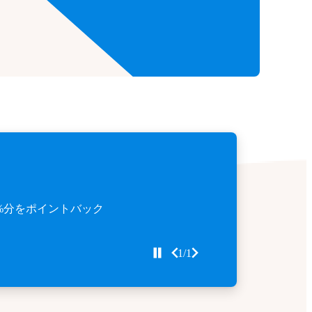
%分をポイントバック
1/1