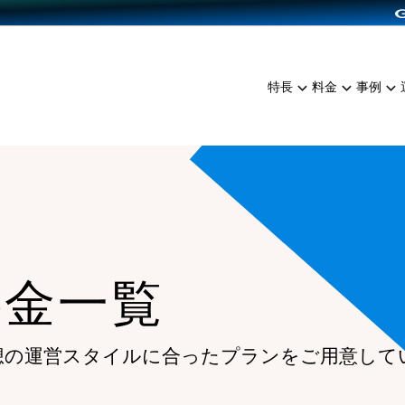
dPress導入
雑貨販売
サービスを見る
運営ノウハウを見る
ンを見る
プランを比較する
EC（海外販売）
を見る
事例資料をみる
イン制作代行
イベント・セミナー
ミアム
料金シミュレーション
特長
料金
事例
ンディングの強化
インタビュー
食品
代行
コミュニティイベントCart
ジ
他社サービスとの比較
ざまな販売方法
ップ事例
ファッション
・API連携代行
よむよむカラーミー
ュラー
につながる集客
雑貨
YouTubeチャンネル
ッピングカート
ロイヤリティを向上
イルアプリ
料金一覧
店舗との連携
想の運営スタイルに合ったプランを
ご用意して