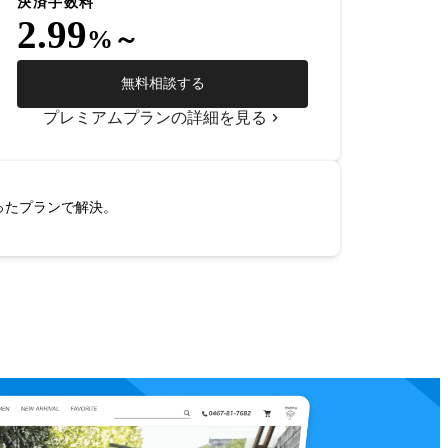
決済手数料
2.99
%～
無料相談する
プレミアムプランの詳細を見る
ったプランで解決。