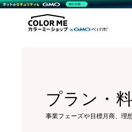
商材一覧を見る
無料診断
Wor
代行
運営サポート
機能一覧を見る
プラ
越境
料金
事例
デザ
事例
サポート一覧を見る
プレ
ブラ
事例
設定
プラン・料金一覧を見る
ラー
お役立ち資料を見る
さま
ショ
開発
レギ
売上
ショ
顧客
モバ
プラン・
複数
事業フェーズや目標月商、
理