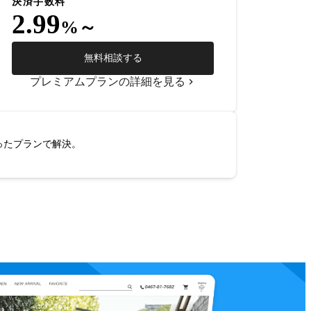
決済手数料
2.99
%～
無料相談する
プレミアムプランの詳細を見る
ったプランで解決。