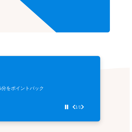
%分をポイントバック
1/1