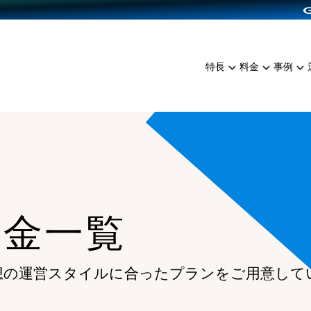
dPress導入
雑貨販売
サービスを見る
運営ノウハウを見る
ンを見る
プランを比較する
EC（海外販売）
を見る
事例資料をみる
イン制作代行
イベント・セミナー
ミアム
料金シミュレーション
特長
料金
事例
ンディングの強化
インタビュー
食品
代行
コミュニティイベントCart
ジ
他社サービスとの比較
ざまな販売方法
ップ事例
ファッション
・API連携代行
よむよむカラーミー
ュラー
につながる集客
雑貨
YouTubeチャンネル
ッピングカート
ロイヤリティを向上
イルアプリ
料金一覧
店舗との連携
想の運営スタイルに合ったプランを
ご用意して