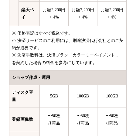
楽天ペ
月額2,200円
月額2,200円
月額2,200円
イ
+ 4%
+ 4%
+ 4%
※ 価格表記はすべて税込です。
※ 決済サービスのご利用には、別途決済代行会社とのご契
約が必要です。
※ 決済手数料は、決済プラン「
カラーミーペイメント
」
を契約した場合の料金を参考にしています。
ショップ作成・運用
ディスク容
5GB
100GB
100GB
量
〜50枚
〜50枚
〜50枚
登録画像数
/1商品
/1商品
/1商品