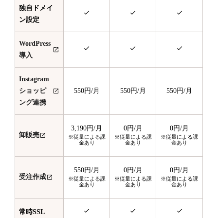
独自ドメイ
ン設定
WordPress
導入
Instagram
ショッピ
550円
/月
550円
/月
550円
/月
ング連携
3,190円
/月
0円
/月
0円
/月
卸販売
※従量による課
※従量による課
※従量による課
金あり
金あり
金あり
550円
/月
0円
/月
0円
/月
受注作成
※従量による課
※従量による課
※従量による課
金あり
金あり
金あり
常時SSL