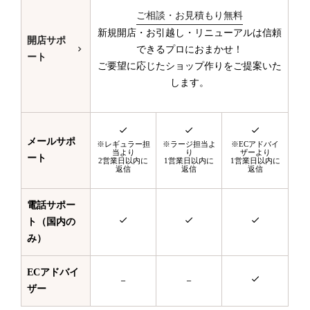
ご相談・お見積もり無料
新規開店・お引越し・リニューアルは信頼
開店サポ
できるプロにおまかせ！
ート
ご要望に応じたショップ作りをご提案いた
します。
メールサポ
※レギュラー担
※ラージ担当よ
※ECアドバイ
当より
り
ザーより
ート
2営業日以内に
1営業日以内に
1営業日以内に
返信
返信
返信
電話サポー
ト（国内の
み）
ECアドバイ
－
－
ザー