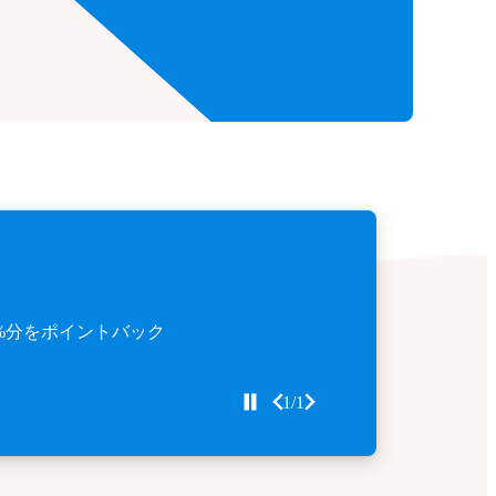
%分をポイントバック
1/1