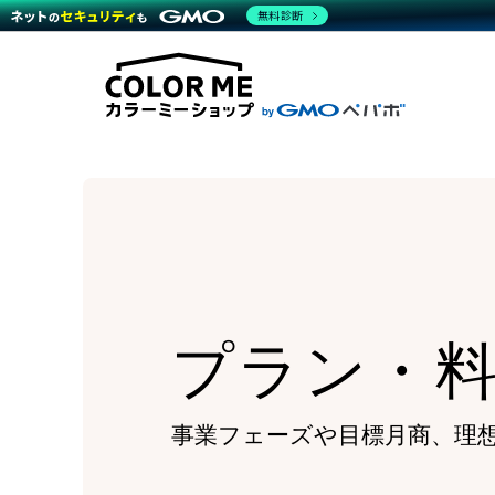
商材一覧を見る
無料診断
Wor
代行
運営サポート
機能一覧を見る
プラ
越境
料金
事例
デザ
事例
サポート一覧を見る
プレ
ブラ
事例
設定
プラン・料金一覧を見る
ラー
お役立ち資料を見る
さま
ショ
開発
レギ
売上
ショ
顧客
モバ
プラン・
複数
事業フェーズや目標月商、
理