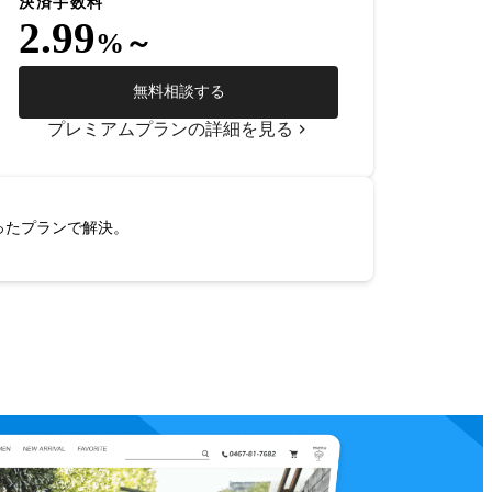
決済手数料
2.99
%～
無料相談する
プレミアムプランの詳細を見る
ったプランで解決。