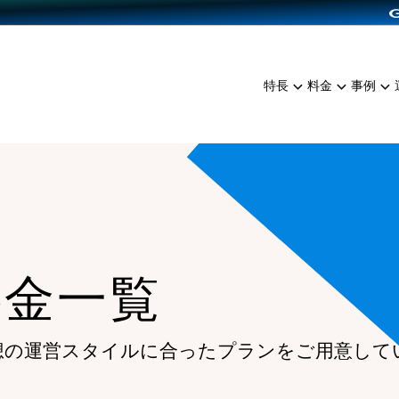
dPress導入
雑貨販売
サービスを見る
運営ノウハウを見る
ンを見る
プランを比較する
EC（海外販売）
を見る
事例資料をみる
イン制作代行
イベント・セミナー
ミアム
料金シミュレーション
特長
料金
事例
ンディングの強化
インタビュー
食品
代行
コミュニティイベントCart
ジ
他社サービスとの比較
ざまな販売方法
ップ事例
ファッション
・API連携代行
よむよむカラーミー
ュラー
につながる集客
雑貨
YouTubeチャンネル
ッピングカート
ロイヤリティを向上
イルアプリ
料金一覧
店舗との連携
想の運営スタイルに合ったプランを
ご用意して