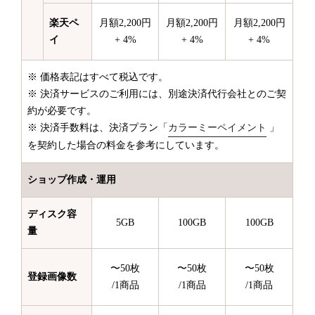
楽天ペ
月額2,200円
月額2,200円
月額2,200円
イ
+ 4%
+ 4%
+ 4%
※ 価格表記はすべて税込です。
※ 決済サービスのご利用には、別途決済代行会社とのご契
約が必要です。
※ 決済手数料は、決済プラン「
カラーミーペイメント
」
を契約した場合の料金を参考にしています。
ショップ作成・運用
ディスク容
5GB
100GB
100GB
量
〜50枚
〜50枚
〜50枚
登録画像数
/1商品
/1商品
/1商品