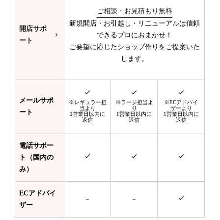
ご相談・お見積もり無料
新規開店・お引越し・リニューアルは信頼
開店サポ
できるプロにおまかせ！
ート
ご要望に応じたショップ作りをご提案いた
します。
メールサポ
※レギュラー担
※ラージ担当よ
※ECアドバイ
当より
り
ザーより
ート
2営業日以内に
1営業日以内に
1営業日以内に
返信
返信
返信
電話サポー
ト（国内の
み）
ECアドバイ
－
－
ザー