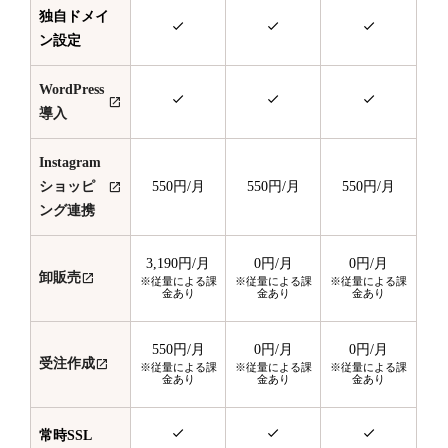
独自ドメイ
ン設定
WordPress
導入
Instagram
ショッピ
550円
/月
550円
/月
550円
/月
ング連携
3,190円
/月
0円
/月
0円
/月
卸販売
※従量による課
※従量による課
※従量による課
金あり
金あり
金あり
550円
/月
0円
/月
0円
/月
受注作成
※従量による課
※従量による課
※従量による課
金あり
金あり
金あり
常時SSL