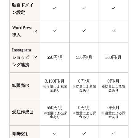
独自ドメイ
ン設定
WordPress
導入
Instagram
ショッピ
550円
/月
550円
/月
550円
/月
ング連携
3,190円
/月
0円
/月
0円
/月
卸販売
※従量による課
※従量による課
※従量による課
金あり
金あり
金あり
550円
/月
0円
/月
0円
/月
受注作成
※従量による課
※従量による課
※従量による課
金あり
金あり
金あり
常時SSL