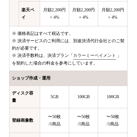
楽天ペ
月額2,200円
月額2,200円
月額2,200円
イ
+ 4%
+ 4%
+ 4%
※ 価格表記はすべて税込です。
※ 決済サービスのご利用には、別途決済代行会社とのご契
約が必要です。
※ 決済手数料は、決済プラン「
カラーミーペイメント
」
を契約した場合の料金を参考にしています。
ショップ作成・運用
ディスク容
5GB
100GB
100GB
量
〜50枚
〜50枚
〜50枚
登録画像数
/1商品
/1商品
/1商品