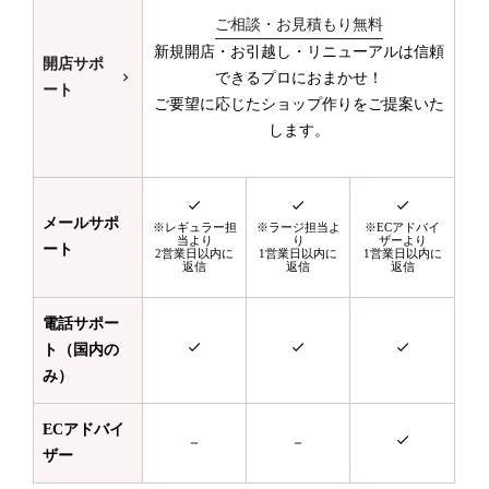
ご相談・お見積もり無料
新規開店・お引越し・リニューアルは信頼
開店サポ
できるプロにおまかせ！
ート
ご要望に応じたショップ作りをご提案いた
します。
メールサポ
※レギュラー担
※ラージ担当よ
※ECアドバイ
当より
り
ザーより
ート
2営業日以内に
1営業日以内に
1営業日以内に
返信
返信
返信
電話サポー
ト（国内の
み）
ECアドバイ
－
－
ザー